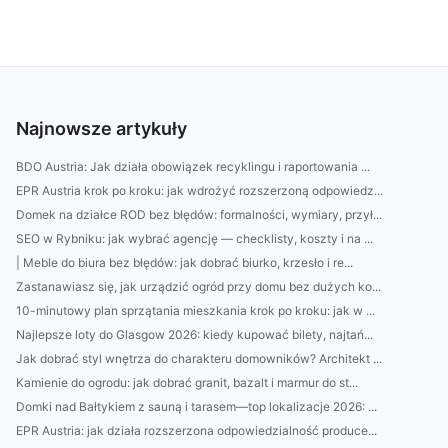
Najnowsze artykuły
BDO Austria: Jak działa obowiązek recyklingu i raportowania ...
EPR Austria krok po kroku: jak wdrożyć rozszerzoną odpowiedz...
Domek na działce ROD bez błędów: formalności, wymiary, przył...
SEO w Rybniku: jak wybrać agencję — checklisty, koszty i na ...
| Meble do biura bez błędów: jak dobrać biurko, krzesło i re...
Zastanawiasz się, jak urządzić ogród przy domu bez dużych ko...
10-minutowy plan sprzątania mieszkania krok po kroku: jak w ...
Najlepsze loty do Glasgow 2026: kiedy kupować bilety, najtań...
Jak dobrać styl wnętrza do charakteru domowników? Architekt ...
Kamienie do ogrodu: jak dobrać granit, bazalt i marmur do st...
Domki nad Bałtykiem z sauną i tarasem—top lokalizacje 2026: ...
EPR Austria: jak działa rozszerzona odpowiedzialność produce...