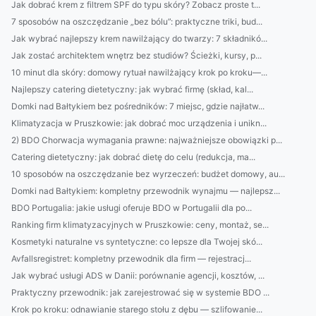
Jak dobrać krem z filtrem SPF do typu skóry? Zobacz proste t...
7 sposobów na oszczędzanie „bez bólu”: praktyczne triki, bud...
Jak wybrać najlepszy krem nawilżający do twarzy: 7 składnikó...
Jak zostać architektem wnętrz bez studiów? Ścieżki, kursy, p...
10 minut dla skóry: domowy rytuał nawilżający krok po kroku—...
Najlepszy catering dietetyczny: jak wybrać firmę (skład, kal...
Domki nad Bałtykiem bez pośredników: 7 miejsc, gdzie najłatw...
Klimatyzacja w Pruszkowie: jak dobrać moc urządzenia i unikn...
2) BDO Chorwacja wymagania prawne: najważniejsze obowiązki p...
Catering dietetyczny: jak dobrać dietę do celu (redukcja, ma...
10 sposobów na oszczędzanie bez wyrzeczeń: budżet domowy, au...
Domki nad Bałtykiem: kompletny przewodnik wynajmu — najlepsz...
BDO Portugalia: jakie usługi oferuje BDO w Portugalii dla po...
Ranking firm klimatyzacyjnych w Pruszkowie: ceny, montaż, se...
Kosmetyki naturalne vs syntetyczne: co lepsze dla Twojej skó...
Avfallsregistret: kompletny przewodnik dla firm — rejestracj...
Jak wybrać usługi ADS w Danii: porównanie agencji, kosztów, ...
Praktyczny przewodnik: jak zarejestrować się w systemie BDO ...
Krok po kroku: odnawianie starego stołu z dębu — szlifowanie...