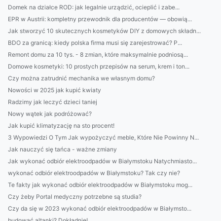
Domek na działce ROD: jak legalnie urządzić, ocieplić i zabe...
EPR w Austrii: kompletny przewodnik dla producentów — obowią...
Jak stworzyć 10 skutecznych kosmetyków DIY z domowych składn...
BDO za granicą: kiedy polska firma musi się zarejestrować? P...
Remont domu za 10 tys. - 8 zmian, które maksymalnie podniosą...
Domowe kosmetyki: 10 prostych przepisów na serum, krem i ton...
Czy można zatrudnić mechanika we własnym domu?
Nowości w 2025 jak kupić kwiaty
Radzimy jak leczyć dzieci taniej
Nowy wątek jak podróżować?
Jak kupić klimatyzację na sto procent!
3 Wypowiedzi O Tym Jak wypożyczyć meble, Które Nie Powinny N...
Jak nauczyć się tańca - ważne zmiany
Jak wykonać odbiór elektroodpadów w Białymstoku Natychmiasto...
wykonać odbiór elektroodpadów w Białymstoku? Tak czy nie?
Te fakty jak wykonać odbiór elektroodpadów w Białymstoku mog...
Czy żeby Portal medyczny potrzebne są studia?
Czy da się w 2023 wykonać odbiór elektroodpadów w Białymsto...
budować altanki? Dokładnie!