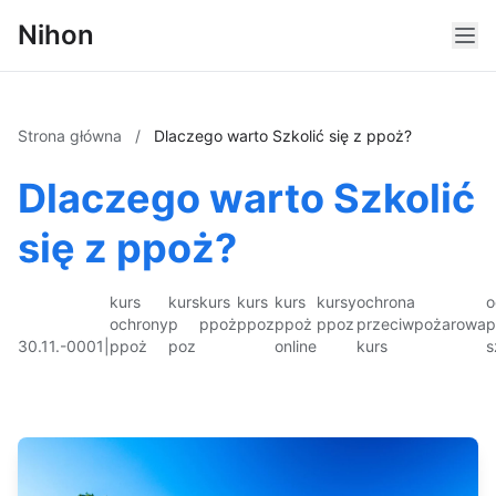
Nihon
Strona główna
/
Dlaczego warto Szkolić się z ppoż?
Dlaczego warto Szkolić
się z ppoż?
kurs
kurs
kurs
kurs
kurs
kursy
ochrona
o
ochrony
p
ppoż
ppoz
ppoż
ppoz
przeciwpożarowa
p
30.11.-0001
|
ppoż
poz
online
kurs
s