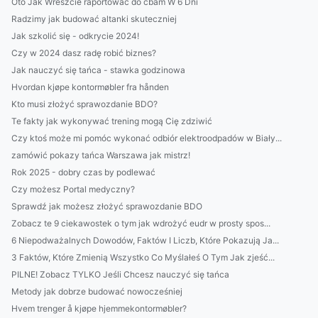
Oto Jak Wreszcie raportować do cbam W 6 Dni
Radzimy jak budować altanki skuteczniej
Jak szkolić się - odkrycie 2024!
Czy w 2024 dasz radę robić biznes?
Jak nauczyć się tańca - stawka godzinowa
Hvordan kjøpe kontormøbler fra hånden
Kto musi złożyć sprawozdanie BDO?
Te fakty jak wykonywać trening mogą Cię zdziwić
Czy ktoś może mi pomóc wykonać odbiór elektroodpadów w Biały...
zamówić pokazy tańca Warszawa jak mistrz!
Rok 2025 - dobry czas by podlewać
Czy możesz Portal medyczny?
Sprawdź jak możesz złożyć sprawozdanie BDO
Zobacz te 9 ciekawostek o tym jak wdrożyć eudr w prosty spos...
6 Niepodważalnych Dowodów, Faktów I Liczb, Które Pokazują Ja...
3 Faktów, Które Zmienią Wszystko Co Myślałeś O Tym Jak zjeść...
PILNE! Zobacz TYLKO Jeśli Chcesz nauczyć się tańca
Metody jak dobrze budować nowocześniej
Hvem trenger å kjøpe hjemmekontormøbler?