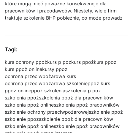
które mogą mieć poważne konsekwencje dla
pracowników i pracodawców. Niestety, wiele firm
traktuje szkolenie BHP pobieżnie, co może prowadz
Tagi:
kurs ochrony ppoż
kurs p poz
kurs ppoż
kurs ppoz
kurs ppoż online
kursy ppoz
ochrona przeciwpożarowa kurs
ochrona przeciwpożarowa szkolenie
ppoż kurs
ppoż online
ppoż szkolenia
szkolenia p poz
szkolenia ppoż
szkolenia ppoż dla pracowników
szkolenia ppoż online
szkolenia ppoż pracowników
szkolenie ochrony przeciwpożarowej
szkolenie ppoż
szkolenie ppoz
szkolenie ppoż dla pracowników
szkolenie ppoż online
szkolenie ppoż pracowników