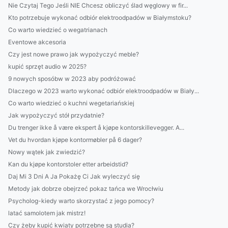
Nie Czytaj Tego Jeśli NIE Chcesz obliczyć ślad węglowy w fir...
Kto potrzebuje wykonać odbiór elektroodpadów w Białymstoku?
Co warto wiedzieć o wegatrianach
Eventowe akcesoria
Czy jest nowe prawo jak wypożyczyć meble?
kupić sprzęt audio w 2025?
9 nowych sposóbw w 2023 aby podróżować
Dlaczego w 2023 warto wykonać odbiór elektroodpadów w Biały...
Co warto wiedzieć o kuchni wegetariańskiej
Jak wypożyczyć stół przydatnie?
Du trenger ikke å være ekspert å kjøpe kontorskillevegger. A...
Vet du hvordan kjøpe kontormøbler på 6 dager?
Nowy wątek jak zwiedzić?
Kan du kjøpe kontorstoler etter arbeidstid?
Daj Mi 3 Dni A Ja Pokażę Ci Jak wyleczyć się
Metody jak dobrze obejrzeć pokaz tańca we Wrocłwiu
Psycholog-kiedy warto skorzystać z jego pomocy?
latać samolotem jak mistrz!
Czy żeby kupić kwiaty potrzebne są studia?