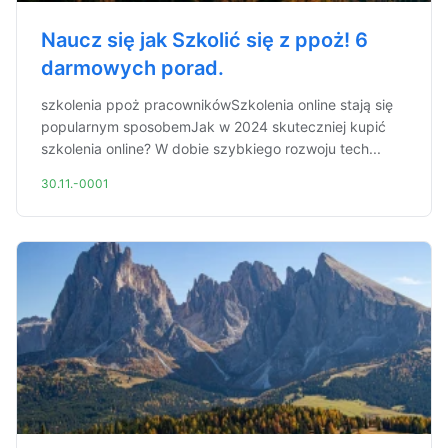
Naucz się jak Szkolić się z ppoż! 6
darmowych porad.
szkolenia ppoż pracownikówSzkolenia online stają się
popularnym sposobemJak w 2024 skuteczniej kupić
szkolenia online? W dobie szybkiego rozwoju tech...
30.11.-0001