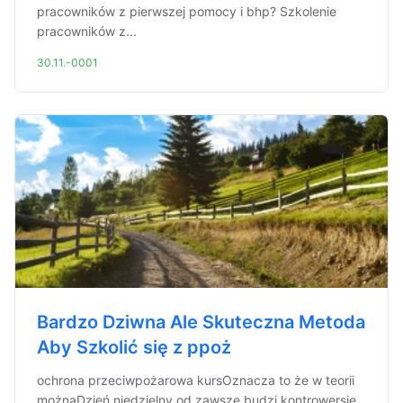
pracowników z pierwszej pomocy i bhp? Szkolenie
pracowników z...
30.11.-0001
Bardzo Dziwna Ale Skuteczna Metoda
Aby Szkolić się z ppoż
ochrona przeciwpożarowa kursOznacza to że w teorii
możnaDzień niedzielny od zawsze budzi kontrowersje