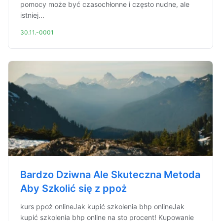
pomocy może być czasochłonne i często nudne, ale
istniej...
30.11.-0001
Bardzo Dziwna Ale Skuteczna Metoda
Aby Szkolić się z ppoż
kurs ppoż onlineJak kupić szkolenia bhp onlineJak
kupić szkolenia bhp online na sto procent! Kupowanie