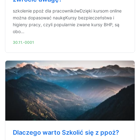
szkolenie ppoż dla pracownikówDzięki kursom online
można dopasować naukęKursy bezpieczeństwa i
higieny pracy, czyli popularnie zwane kursy BHP, są
obo...
30.11.-0001
Dlaczego warto Szkolić się z ppoż?