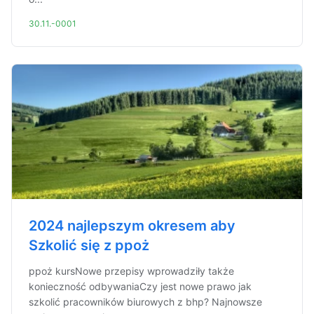
30.11.-0001
2024 najlepszym okresem aby
Szkolić się z ppoż
ppoż kursNowe przepisy wprowadziły także
konieczność odbywaniaCzy jest nowe prawo jak
szkolić pracowników biurowych z bhp? Najnowsze