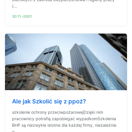
(...
30.11.-0001
Ale jak Szkolić się z ppoż?
szkolenie ochrony przeciwpożarowejDzięki nim
pracownicy potrafią zapobiegać wypadkomSzkolenia
BHP są niezwykle istotne dla każdej firmy, niezależnie
o...