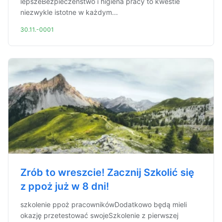
lepszeBezpieczeństwo i higiena pracy to kwestie
niezwykle istotne w każdym...
30.11.-0001
Zrób to wreszcie! Zacznij Szkolić się
z ppoż już w 8 dni!
szkolenie ppoż pracownikówDodatkowo będą mieli
okazję przetestować swojeSzkolenie z pierwszej