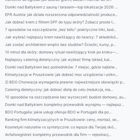
Domki nad Bałtykiem z sauną i tarasem—top lokalizacje 2026: ...
EPR Austria: jak działa rozszerzona odpowiedzialność produce...
Jak dobrać krem z filtrem SPF do typu skóry? Zobacz proste t...
7 sposobów na oszczędzanie „bez bólu”: praktyczne triki, bud...
Jak wybrać najlepszy krem nawilżający do twarzy: 7 składnikó...
Jak zostać architektem wnętrz bez studiów? Ścieżki, kursy, p...
10 minut dla skóry: domowy rytuał nawilżający krok po kroku—...
Najlepszy catering dietetyczny: jak wybrać firmę (skład, kal...
Domki nad Bałtykiem bez pośredników: 7 miejsc, gdzie najłatw...
Klimatyzacja w Pruszkowie: jak dobrać moc urządzenia i unikn...
2) BDO Chorwacja wymagania prawne: najważniejsze obowiązki p...
Catering dietetyczny: jak dobrać dietę do celu (redukcja, ma...
10 sposobów na oszczędzanie bez wyrzeczeń: budżet domowy, au...
Domki nad Bałtykiem: kompletny przewodnik wynajmu — najlepsz...
BDO Portugalia: jakie usługi oferuje BDO w Portugalii dla po...
Ranking firm klimatyzacyjnych w Pruszkowie: ceny, montaż, se...
Kosmetyki naturalne vs syntetyczne: co lepsze dla Twojej skó...
Avfallsregistret: kompletny przewodnik dla firm — rejestracj...