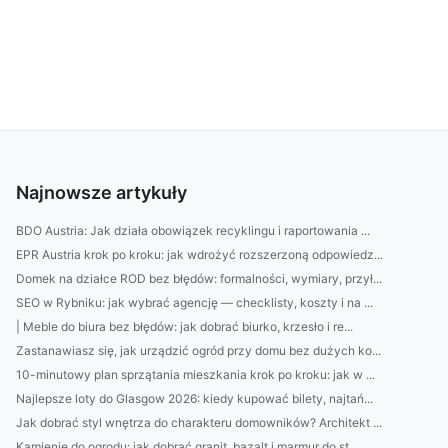
Najnowsze artykuły
BDO Austria: Jak działa obowiązek recyklingu i raportowania ...
EPR Austria krok po kroku: jak wdrożyć rozszerzoną odpowiedz...
Domek na działce ROD bez błędów: formalności, wymiary, przył...
SEO w Rybniku: jak wybrać agencję — checklisty, koszty i na ...
| Meble do biura bez błędów: jak dobrać biurko, krzesło i re...
Zastanawiasz się, jak urządzić ogród przy domu bez dużych ko...
10-minutowy plan sprzątania mieszkania krok po kroku: jak w ...
Najlepsze loty do Glasgow 2026: kiedy kupować bilety, najtań...
Jak dobrać styl wnętrza do charakteru domowników? Architekt ...
Kamienie do ogrodu: jak dobrać granit, bazalt i marmur do st...