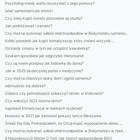
Psycholog-kiedy warto skorzystać z jego pomocy?
latać samolotem jak mistrz!
Czy żeby kupić kwiaty potrzebne są studia?
Jak podróżować i zarobić?
Czy można wykonać odbiór elektroodpadów w Białymstoku samemu...
Krótki poradnik jak kupić klimatyzację, który zmieni wszystk...
Od kiedy zmiany w tym jak urządzić kawalerkę?
Szukam sposóbów jak odgrzybić mieszkanie
Czy są nowe przepisy jak lodówkę do domu?
Jak w 2025 skuteczniej portal o medycynie?
Czy można stworzyć ładny dom i ogród samemu?
odchudzać się dobrze?
Zobacz czy potrzebujesz zobaczyć taniec w Krakowie?
Czy wdrożyć GOZ można tanio?
naprawić klimatyzacje w markach szybciej?
Nowości w 2021 jak zamówić pokazy tańca Warszawa
Śmiali Się Gdy Powiedziałem, że Chcę kupić wyposażenie domu....
Czy można wykonać odbiór elektroodpadów w Białymstoku w nied...
6 Największych Mitów O Tym Jak złożyć sprawozdanie BDO