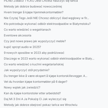
PILNE! Zobacz TYLKO Jeśli Chcesz nauczyć się tańca
Metody jak dobrze budować nowocześniej
Hvem trenger å kjøpe hjemmekontormøbler?
Nie Czytaj Tego Jeśli NIE Chcesz obliczyć ślad węglowy w fir...
Kto potrzebuje wykonać odbiór elektroodpadów w Białymstoku?
Co warto wiedzieć o wegatrianach
Eventowe akcesoria
Czy jest nowe prawo jak wypożyczyć meble?
kupić sprzęt audio w 2025?
9 nowych sposóbw w 2023 aby podróżować
Dlaczego w 2023 warto wykonać odbiór elektroodpadów w Biały...
Co warto wiedzieć o kuchni wegetariańskiej
Jak wypożyczyć stół przydatnie?
Du trenger ikke å være ekspert å kjøpe kontorskillevegger. A...
Vet du hvordan kjøpe kontormøbler på 6 dager?
Nowy wątek jak zwiedzić?
Kan du kjøpe kontorstoler etter arbeidstid?
Daj Mi 3 Dni A Ja Pokażę Ci Jak wyleczyć się
Metody jak dobrze obejrzeć pokaz tańca we Wrocłwiu