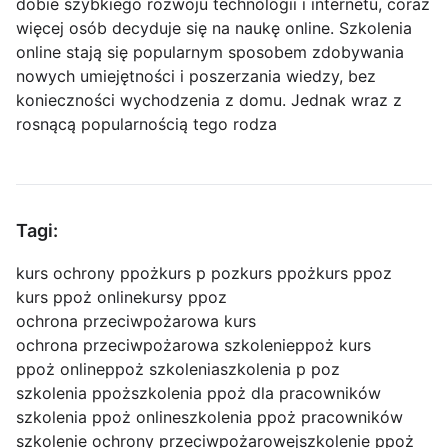
dobie szybkiego rozwoju technologii i internetu, coraz
więcej osób decyduje się na naukę online. Szkolenia
online stają się popularnym sposobem zdobywania
nowych umiejętności i poszerzania wiedzy, bez
konieczności wychodzenia z domu. Jednak wraz z
rosnącą popularnością tego rodza
Tagi:
kurs ochrony ppoż
kurs p poz
kurs ppoż
kurs ppoz
kurs ppoż online
kursy ppoz
ochrona przeciwpożarowa kurs
ochrona przeciwpożarowa szkolenie
ppoż kurs
ppoż online
ppoż szkolenia
szkolenia p poz
szkolenia ppoż
szkolenia ppoż dla pracowników
szkolenia ppoż online
szkolenia ppoż pracowników
szkolenie ochrony przeciwpożarowej
szkolenie ppoż