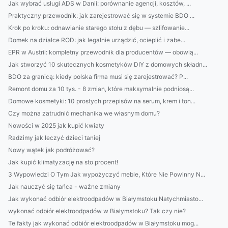
Jak wybrać usługi ADS w Danii: porównanie agencji, kosztów, ...
Praktyczny przewodnik: jak zarejestrować się w systemie BDO ...
Krok po kroku: odnawianie starego stołu z dębu — szlifowanie...
Domek na działce ROD: jak legalnie urządzić, ocieplić i zabe...
EPR w Austrii: kompletny przewodnik dla producentów — obowią...
Jak stworzyć 10 skutecznych kosmetyków DIY z domowych składn...
BDO za granicą: kiedy polska firma musi się zarejestrować? P...
Remont domu za 10 tys. - 8 zmian, które maksymalnie podniosą...
Domowe kosmetyki: 10 prostych przepisów na serum, krem i ton...
Czy można zatrudnić mechanika we własnym domu?
Nowości w 2025 jak kupić kwiaty
Radzimy jak leczyć dzieci taniej
Nowy wątek jak podróżować?
Jak kupić klimatyzację na sto procent!
3 Wypowiedzi O Tym Jak wypożyczyć meble, Które Nie Powinny N...
Jak nauczyć się tańca - ważne zmiany
Jak wykonać odbiór elektroodpadów w Białymstoku Natychmiasto...
wykonać odbiór elektroodpadów w Białymstoku? Tak czy nie?
Te fakty jak wykonać odbiór elektroodpadów w Białymstoku mog...