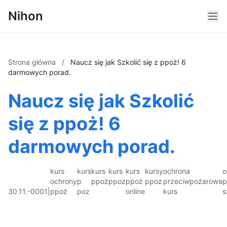
Nihon
Strona główna
/
Naucz się jak Szkolić się z ppoż! 6
darmowych porad.
Naucz się jak Szkolić
się z ppoż! 6
darmowych porad.
kurs
kurs
kurs
kurs
kurs
kursy
ochrona
o
ochrony
p
ppoż
ppoz
ppoż
ppoz
przeciwpożarowa
p
30.11.-0001
|
ppoż
poz
online
kurs
s