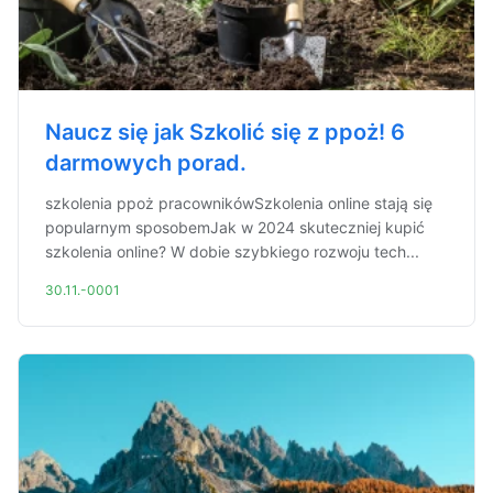
Naucz się jak Szkolić się z ppoż! 6
darmowych porad.
szkolenia ppoż pracownikówSzkolenia online stają się
popularnym sposobemJak w 2024 skuteczniej kupić
szkolenia online? W dobie szybkiego rozwoju tech...
30.11.-0001