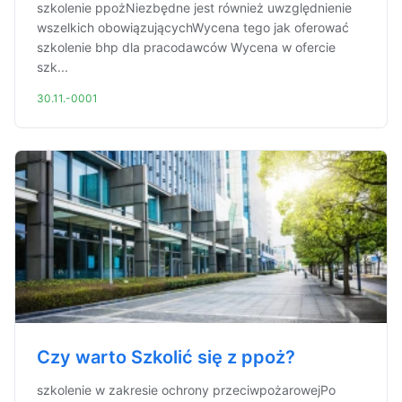
szkolenie ppożNiezbędne jest również uwzględnienie
wszelkich obowiązującychWycena tego jak oferować
szkolenie bhp dla pracodawców Wycena w ofercie
szk...
30.11.-0001
Czy warto Szkolić się z ppoż?
szkolenie w zakresie ochrony przeciwpożarowejPo