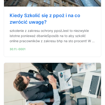
Kiedy Szkolić się z ppoż i na co
zwrócić uwagę?
szkolenie z zakresu ochrony ppożJest to niezwykle
istotne ponieważ dbanieSposób na to aby szkolić
online pracowników z zakresu bhp na sto procent! W ...
30.11.-0001