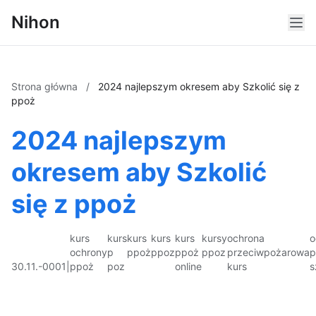
Nihon
Strona główna
/
2024 najlepszym okresem aby Szkolić się z
ppoż
2024 najlepszym
okresem aby Szkolić
się z ppoż
kurs
kurs
kurs
kurs
kurs
kursy
ochrona
o
ochrony
p
ppoż
ppoz
ppoż
ppoz
przeciwpożarowa
p
30.11.-0001
|
ppoż
poz
online
kurs
s