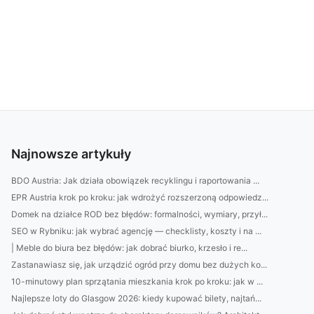
Najnowsze artykuły
BDO Austria: Jak działa obowiązek recyklingu i raportowania ...
EPR Austria krok po kroku: jak wdrożyć rozszerzoną odpowiedz...
Domek na działce ROD bez błędów: formalności, wymiary, przył...
SEO w Rybniku: jak wybrać agencję — checklisty, koszty i na ...
| Meble do biura bez błędów: jak dobrać biurko, krzesło i re...
Zastanawiasz się, jak urządzić ogród przy domu bez dużych ko...
10-minutowy plan sprzątania mieszkania krok po kroku: jak w ...
Najlepsze loty do Glasgow 2026: kiedy kupować bilety, najtań...