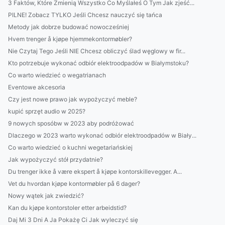
3 Faktów, Które Zmienią Wszystko Co Myślałeś O Tym Jak zjeść...
PILNE! Zobacz TYLKO Jeśli Chcesz nauczyć się tańca
Metody jak dobrze budować nowocześniej
Hvem trenger å kjøpe hjemmekontormøbler?
Nie Czytaj Tego Jeśli NIE Chcesz obliczyć ślad węglowy w fir...
Kto potrzebuje wykonać odbiór elektroodpadów w Białymstoku?
Co warto wiedzieć o wegatrianach
Eventowe akcesoria
Czy jest nowe prawo jak wypożyczyć meble?
kupić sprzęt audio w 2025?
9 nowych sposóbw w 2023 aby podróżować
Dlaczego w 2023 warto wykonać odbiór elektroodpadów w Biały...
Co warto wiedzieć o kuchni wegetariańskiej
Jak wypożyczyć stół przydatnie?
Du trenger ikke å være ekspert å kjøpe kontorskillevegger. A...
Vet du hvordan kjøpe kontormøbler på 6 dager?
Nowy wątek jak zwiedzić?
Kan du kjøpe kontorstoler etter arbeidstid?
Daj Mi 3 Dni A Ja Pokażę Ci Jak wyleczyć się