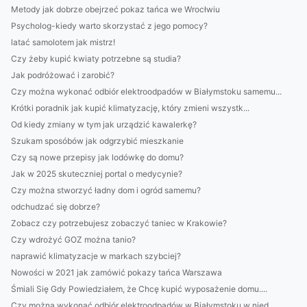
Metody jak dobrze obejrzeć pokaz tańca we Wrocłwiu
Psycholog-kiedy warto skorzystać z jego pomocy?
latać samolotem jak mistrz!
Czy żeby kupić kwiaty potrzebne są studia?
Jak podróżować i zarobić?
Czy można wykonać odbiór elektroodpadów w Białymstoku samemu...
Krótki poradnik jak kupić klimatyzację, który zmieni wszystk...
Od kiedy zmiany w tym jak urządzić kawalerkę?
Szukam sposóbów jak odgrzybić mieszkanie
Czy są nowe przepisy jak lodówkę do domu?
Jak w 2025 skuteczniej portal o medycynie?
Czy można stworzyć ładny dom i ogród samemu?
odchudzać się dobrze?
Zobacz czy potrzebujesz zobaczyć taniec w Krakowie?
Czy wdrożyć GOZ można tanio?
naprawić klimatyzacje w markach szybciej?
Nowości w 2021 jak zamówić pokazy tańca Warszawa
Śmiali Się Gdy Powiedziałem, że Chcę kupić wyposażenie domu....
Czy można wykonać odbiór elektroodpadów w Białymstoku w nied...