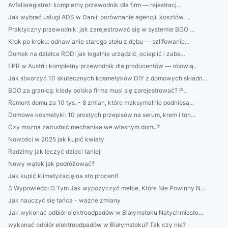
Avfallsregistret: kompletny przewodnik dla firm — rejestracj...
Jak wybrać usługi ADS w Danii: porównanie agencji, kosztów, ...
Praktyczny przewodnik: jak zarejestrować się w systemie BDO ...
Krok po kroku: odnawianie starego stołu z dębu — szlifowanie...
Domek na działce ROD: jak legalnie urządzić, ocieplić i zabe...
EPR w Austrii: kompletny przewodnik dla producentów — obowią...
Jak stworzyć 10 skutecznych kosmetyków DIY z domowych składn...
BDO za granicą: kiedy polska firma musi się zarejestrować? P...
Remont domu za 10 tys. - 8 zmian, które maksymalnie podniosą...
Domowe kosmetyki: 10 prostych przepisów na serum, krem i ton...
Czy można zatrudnić mechanika we własnym domu?
Nowości w 2025 jak kupić kwiaty
Radzimy jak leczyć dzieci taniej
Nowy wątek jak podróżować?
Jak kupić klimatyzację na sto procent!
3 Wypowiedzi O Tym Jak wypożyczyć meble, Które Nie Powinny N...
Jak nauczyć się tańca - ważne zmiany
Jak wykonać odbiór elektroodpadów w Białymstoku Natychmiasto...
wykonać odbiór elektroodpadów w Białymstoku? Tak czy nie?