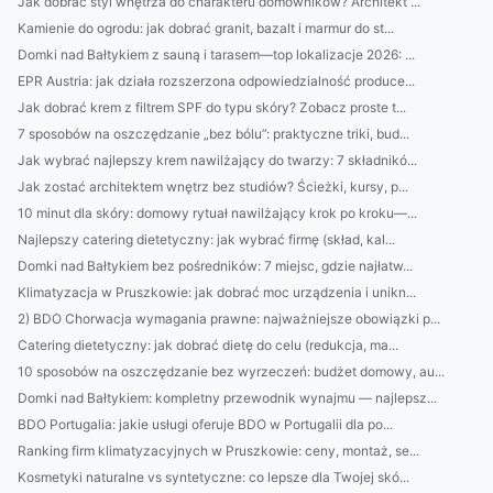
Jak dobrać styl wnętrza do charakteru domowników? Architekt ...
Kamienie do ogrodu: jak dobrać granit, bazalt i marmur do st...
Domki nad Bałtykiem z sauną i tarasem—top lokalizacje 2026: ...
EPR Austria: jak działa rozszerzona odpowiedzialność produce...
Jak dobrać krem z filtrem SPF do typu skóry? Zobacz proste t...
7 sposobów na oszczędzanie „bez bólu”: praktyczne triki, bud...
Jak wybrać najlepszy krem nawilżający do twarzy: 7 składnikó...
Jak zostać architektem wnętrz bez studiów? Ścieżki, kursy, p...
10 minut dla skóry: domowy rytuał nawilżający krok po kroku—...
Najlepszy catering dietetyczny: jak wybrać firmę (skład, kal...
Domki nad Bałtykiem bez pośredników: 7 miejsc, gdzie najłatw...
Klimatyzacja w Pruszkowie: jak dobrać moc urządzenia i unikn...
2) BDO Chorwacja wymagania prawne: najważniejsze obowiązki p...
Catering dietetyczny: jak dobrać dietę do celu (redukcja, ma...
10 sposobów na oszczędzanie bez wyrzeczeń: budżet domowy, au...
Domki nad Bałtykiem: kompletny przewodnik wynajmu — najlepsz...
BDO Portugalia: jakie usługi oferuje BDO w Portugalii dla po...
Ranking firm klimatyzacyjnych w Pruszkowie: ceny, montaż, se...
Kosmetyki naturalne vs syntetyczne: co lepsze dla Twojej skó...