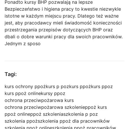
Ponadto kursy BHP pozwalają na lepsze
Bezpieczeństwo i higiena pracy to kwestie niezwykle
istotne w każdym miejscu pracy. Dlatego też ważne
jest, aby pracodawcy mieli świadomość konieczności
przestrzegania przepisów dotyczących BHP oraz
dbali o dobre warunki pracy dla swoich pracowników.
Jednym z sposo
Tagi:
kurs ochrony ppoż
kurs p poz
kurs ppoż
kurs ppoz
kurs ppoż online
kursy ppoz
ochrona przeciwpożarowa kurs
ochrona przeciwpożarowa szkolenie
ppoż kurs
ppoż online
ppoż szkolenia
szkolenia p poz
szkolenia ppoż
szkolenia ppoż dla pracowników
szkolenia ppoż online
szkolenia ppoż pracowników