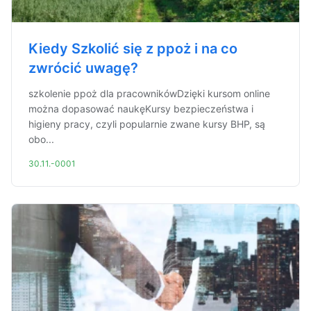
Kiedy Szkolić się z ppoż i na co
zwrócić uwagę?
szkolenie ppoż dla pracownikówDzięki kursom online
można dopasować naukęKursy bezpieczeństwa i
higieny pracy, czyli popularnie zwane kursy BHP, są
obo...
30.11.-0001