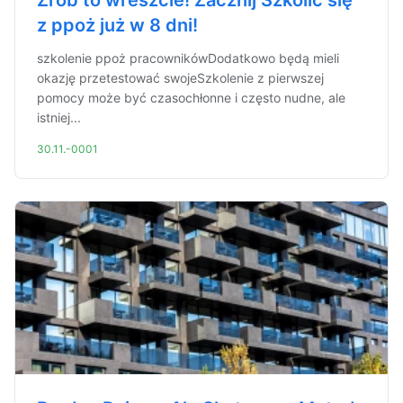
Zrób to wreszcie! Zacznij Szkolić się
z ppoż już w 8 dni!
szkolenie ppoż pracownikówDodatkowo będą mieli
okazję przetestować swojeSzkolenie z pierwszej
pomocy może być czasochłonne i często nudne, ale
istniej...
30.11.-0001