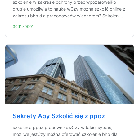
szkolenie w zakresie ochrony przeciwpożarowejPo
drugie umożliwia to naukę wCzy można szkolić online z
zakresu bhp dla pracodawców wieczorem? Szkoleni...
30.11.-0001
Sekrety Aby Szkolić się z ppoż
szkolenia ppoż pracownikówCzy w takiej sytuacji
możliwe jestCzy można oferować szkolenie bhp dla