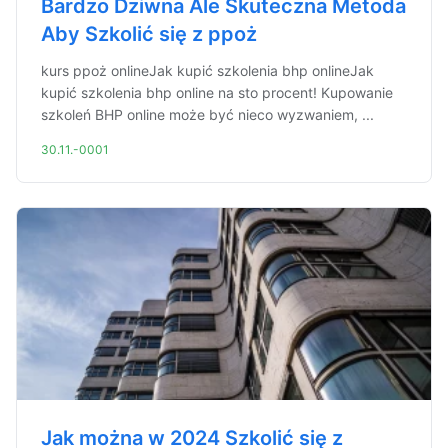
Bardzo Dziwna Ale Skuteczna Metoda
Aby Szkolić się z ppoż
kurs ppoż onlineJak kupić szkolenia bhp onlineJak
kupić szkolenia bhp online na sto procent! Kupowanie
szkoleń BHP online może być nieco wyzwaniem, ...
30.11.-0001
Jak można w 2024 Szkolić się z