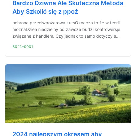
Bardzo Dziwna Ale Skuteczna Metoda
Aby Szkolić się z ppoż
ochrona przeciwpożarowa kursOznacza to że w teorii
możnaDzień niedzielny od zawsze budzi kontrowersje
związane z handlem. Czy jednak to samo dotyczy s...
30.11.-0001
2024 najlepszym okresem aby