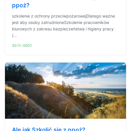
ppoż?
szkolenie z ochrony przeciwpożarowejDlatego ważne
jest aby osoby zatrudnioneSzkolenie pracowników
biurowych z zakresu bezpieczeństwa i higieny pracy
(...
30.11.-0001
Ale jak Szkolić się z ppoż?