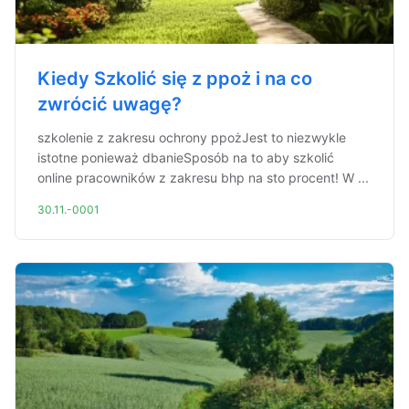
Kiedy Szkolić się z ppoż i na co
zwrócić uwagę?
szkolenie z zakresu ochrony ppożJest to niezwykle
istotne ponieważ dbanieSposób na to aby szkolić
online pracowników z zakresu bhp na sto procent! W ...
30.11.-0001