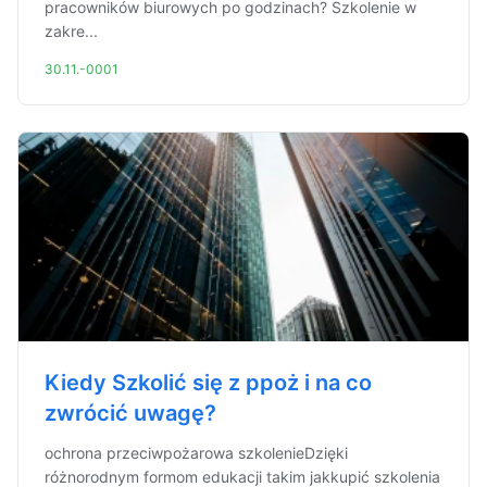
pracowników biurowych po godzinach? Szkolenie w
zakre...
30.11.-0001
Kiedy Szkolić się z ppoż i na co
zwrócić uwagę?
ochrona przeciwpożarowa szkolenieDzięki
różnorodnym formom edukacji takim jakkupić szkolenia