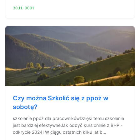
30.11.-0001
Czy można Szkolić się z ppoż w
sobotę?
szkolenie ppoż dla pracownikówDzięki temu szkolenie
jest bardziej efektywneJak odbyć kurs onlnie z BHP -
odkrycie 2024! W ciągu ostatnich kilku lat b...