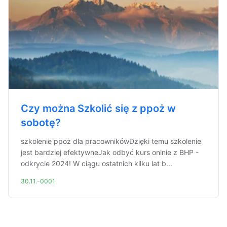
Czy można Szkolić się z ppoż w
sobotę?
szkolenie ppoż dla pracownikówDzięki temu szkolenie
jest bardziej efektywneJak odbyć kurs onlnie z BHP -
odkrycie 2024! W ciągu ostatnich kilku lat b...
30.11.-0001