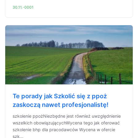
30.11.-0001
Te porady jak Szkolić się z ppoż
zaskoczą nawet profesjonalistę!
szkolenie ppożNiezbędne jest również uwzględnienie
wszelkich obowiązującychWycena tego jak oferować
szkolenie bhp dla pracodawców Wycena w ofercie
szk...