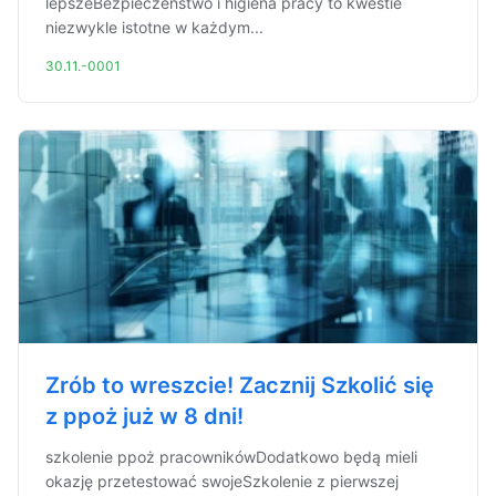
lepszeBezpieczeństwo i higiena pracy to kwestie
niezwykle istotne w każdym...
30.11.-0001
Zrób to wreszcie! Zacznij Szkolić się
z ppoż już w 8 dni!
szkolenie ppoż pracownikówDodatkowo będą mieli
okazję przetestować swojeSzkolenie z pierwszej