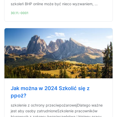
szkoleń BHP online może być nieco wyzwaniem, ...
30.11.-0001
Jak można w 2024 Szkolić się z
ppoż?
szkolenie z ochrony przeciwpożarowejDlatego ważne
jest aby osoby zatrudnioneSzkolenie pracowników
biurowych z zakresu bezpieczeństwa i higieny pracy