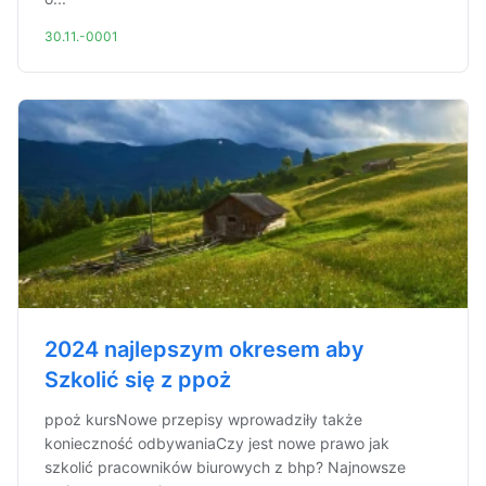
30.11.-0001
2024 najlepszym okresem aby
Szkolić się z ppoż
ppoż kursNowe przepisy wprowadziły także
konieczność odbywaniaCzy jest nowe prawo jak
szkolić pracowników biurowych z bhp? Najnowsze