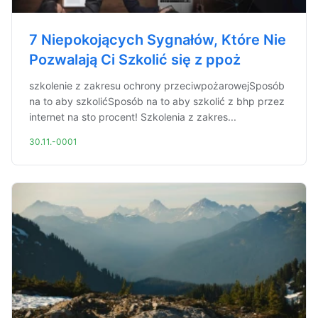
7 Niepokojących Sygnałów, Które Nie
Pozwalają Ci Szkolić się z ppoż
szkolenie z zakresu ochrony przeciwpożarowejSposób
na to aby szkolićSposób na to aby szkolić z bhp przez
internet na sto procent! Szkolenia z zakres...
30.11.-0001