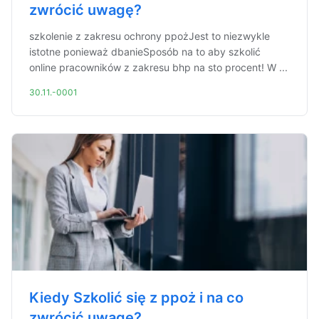
zwrócić uwagę?
szkolenie z zakresu ochrony ppożJest to niezwykle
istotne ponieważ dbanieSposób na to aby szkolić
online pracowników z zakresu bhp na sto procent! W ...
30.11.-0001
Kiedy Szkolić się z ppoż i na co
zwrócić uwagę?