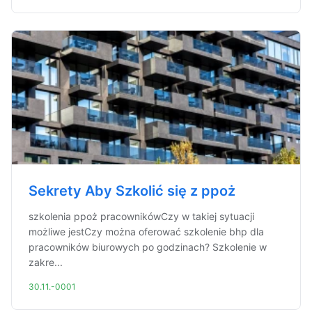
Sekrety Aby Szkolić się z ppoż
szkolenia ppoż pracownikówCzy w takiej sytuacji
możliwe jestCzy można oferować szkolenie bhp dla
pracowników biurowych po godzinach? Szkolenie w
zakre...
30.11.-0001