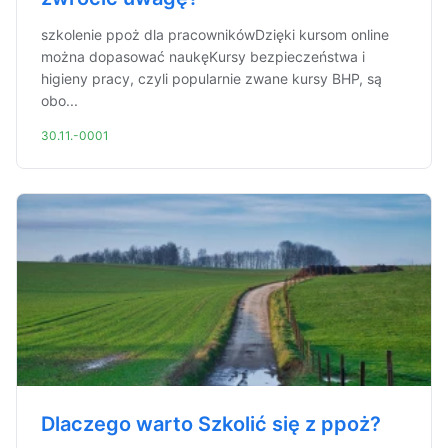
szkolenie ppoż dla pracownikówDzięki kursom online
można dopasować naukęKursy bezpieczeństwa i
higieny pracy, czyli popularnie zwane kursy BHP, są
obo...
30.11.-0001
Dlaczego warto Szkolić się z ppoż?