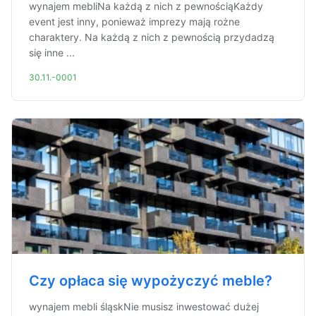
wynajem mebliNa każdą z nich z pewnościąKażdy
event jest inny, ponieważ imprezy mają rożne
charaktery. Na każdą z nich z pewnością przydadzą
się inne ...
30.11.-0001
Czy opłaca się wypożyczyć meble?
wynajem mebli śląskNie musisz inwestować dużej