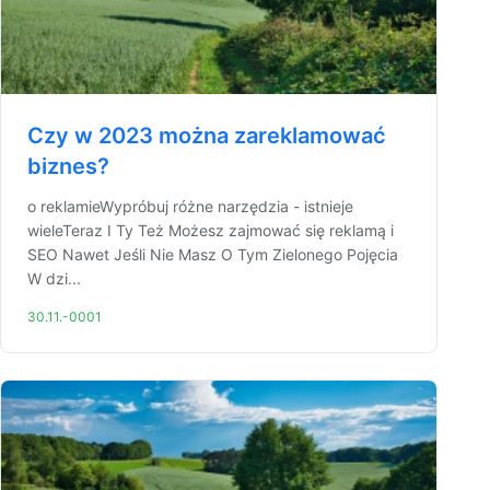
Czy w 2023 można zareklamować
biznes?
o reklamieWypróbuj różne narzędzia - istnieje
wieleTeraz I Ty Też Możesz zajmować się reklamą i
SEO Nawet Jeśli Nie Masz O Tym Zielonego Pojęcia
W dzi...
30.11.-0001