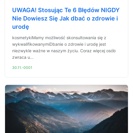
UWAGA! Stosując Te 6 Błędów NIGDY
Nie Dowiesz Się Jak dbać o zdrowie i
urodę
kosmetykiMamy możliwość skonsultowania się z
wykwalifikowanymiDbanie o zdrowie i urodę jest
niezwykle ważne w naszym życiu. Coraz więcej osób
zwraca u...
30.11.-0001