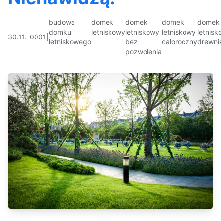
budowa
domek
domek
domek
domek
domku
letniskowy
letniskowy
letniskowy
letnis
30.11.-0001
|
letniskowego
bez
całoroczny
drewni
pozwolenia