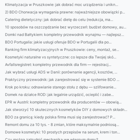
Klimatyzacja w Pruszkowie: jak dobrać moc urządzenia i unikn...
2) BDO Chorwacja wymagania prawne: najważniejsze obowiązki p...
Catering dietetyczny: jak dobrać dietę do celu (redukcja, ma...
10 sposobów na oszczędzanie bez wyrzeczeń: budżet domowy, au...
Domki nad Bałtykiem: kompletny przewodnik wynajmu — najlepsz...
BDO Portugalia: jakie usługi oferuje BDO w Portugalii dla po...
Ranking firm klimatyzacyjnych w Pruszkowie: ceny, montaż, se...
Kosmetyki naturalne vs syntetyczne: co lepsze dla Twojej skó...
Avfallsregistret: kompletny przewodnik dla firm — rejestracj...
Jak wybrać usługi ADS w Danii: porównanie agencji, kosztów, ...
Praktyczny przewodnik: jak zarejestrować się w systemie BDO ...
Krok po kroku: odnawianie starego stołu z dębu — szlifowanie...
Domek na działce ROD: jak legalnie urządzić, ocieplić i zabe...
EPR w Austrii: kompletny przewodnik dla producentów — obowią...
Jak stworzyć 10 skutecznych kosmetyków DIY z domowych składn...
BDO za granicą: kiedy polska firma musi się zarejestrować? P...
Remont domu za 10 tys. - 8 zmian, które maksymalnie podniosą...
Domowe kosmetyki: 10 prostych przepisów na serum, krem i ton...
Czy można zatrudnić mechanika we własnym domu?