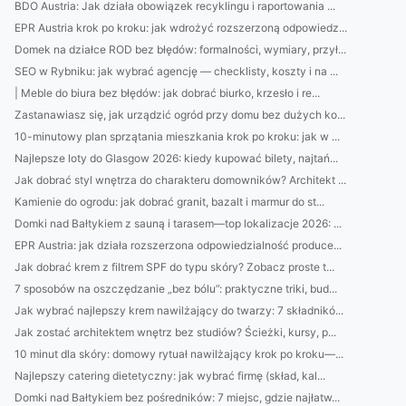
BDO Austria: Jak działa obowiązek recyklingu i raportowania ...
EPR Austria krok po kroku: jak wdrożyć rozszerzoną odpowiedz...
Domek na działce ROD bez błędów: formalności, wymiary, przył...
SEO w Rybniku: jak wybrać agencję — checklisty, koszty i na ...
| Meble do biura bez błędów: jak dobrać biurko, krzesło i re...
Zastanawiasz się, jak urządzić ogród przy domu bez dużych ko...
10-minutowy plan sprzątania mieszkania krok po kroku: jak w ...
Najlepsze loty do Glasgow 2026: kiedy kupować bilety, najtań...
Jak dobrać styl wnętrza do charakteru domowników? Architekt ...
Kamienie do ogrodu: jak dobrać granit, bazalt i marmur do st...
Domki nad Bałtykiem z sauną i tarasem—top lokalizacje 2026: ...
EPR Austria: jak działa rozszerzona odpowiedzialność produce...
Jak dobrać krem z filtrem SPF do typu skóry? Zobacz proste t...
7 sposobów na oszczędzanie „bez bólu”: praktyczne triki, bud...
Jak wybrać najlepszy krem nawilżający do twarzy: 7 składnikó...
Jak zostać architektem wnętrz bez studiów? Ścieżki, kursy, p...
10 minut dla skóry: domowy rytuał nawilżający krok po kroku—...
Najlepszy catering dietetyczny: jak wybrać firmę (skład, kal...
Domki nad Bałtykiem bez pośredników: 7 miejsc, gdzie najłatw...