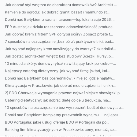
Jak dobrać styl wnętrza do charakteru domowników? Architekt ...
Kamienie do ogrodu: jak dobrać granit, bazalt i marmur do st...
Domki nad Bałtykiem z sauną i tarasem—top lokalizacje 2026: ...
EPR Austria: jak działa rozszerzona odpowiedzialność produce...
Jak dobrać krem z filtrem SPF do typu skóry? Zobacz proste t...
7 sposobów na oszczędzanie „bez bólu”: praktyczne triki, bud...
Jak wybrać najlepszy krem nawilżający do twarzy: 7 składnikó...
Jak zostać architektem wnętrz bez studiów? Ścieżki, kursy, p...
10 minut dla skóry: domowy rytuał nawilżający krok po kroku—...
Najlepszy catering dietetyczny: jak wybrać firmę (skład, kal...
Domki nad Bałtykiem bez pośredników: 7 miejsc, gdzie najłatw...
Klimatyzacja w Pruszkowie: jak dobrać moc urządzenia i unikn...
2) BDO Chorwacja wymagania prawne: najważniejsze obowiązki p...
Catering dietetyczny: jak dobrać dietę do celu (redukcja, ma...
10 sposobów na oszczędzanie bez wyrzeczeń: budżet domowy, au...
Domki nad Bałtykiem: kompletny przewodnik wynajmu — najlepsz...
BDO Portugalia: jakie usługi oferuje BDO w Portugalii dla po...
Ranking firm klimatyzacyjnych w Pruszkowie: ceny, montaż, se...
Kosmetyki naturalne vs syntetyczne: co lepsze dla Twojej skó...