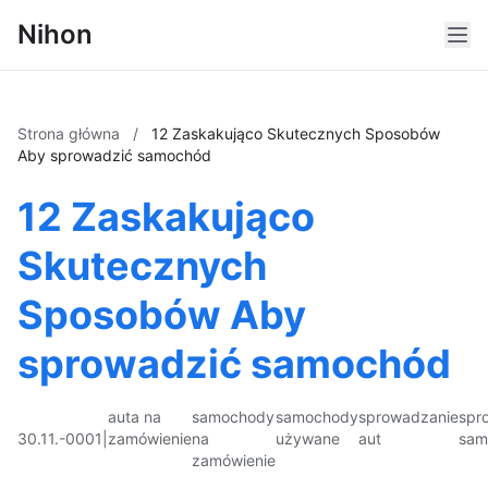
Nihon
Strona główna
/
12 Zaskakująco Skutecznych Sposobów
Aby sprowadzić samochód
12 Zaskakująco
Skutecznych
Sposobów Aby
sprowadzić samochód
auta na
samochody
samochody
sprowadzanie
spr
30.11.-0001
|
zamówienie
na
używane
aut
sam
zamówienie