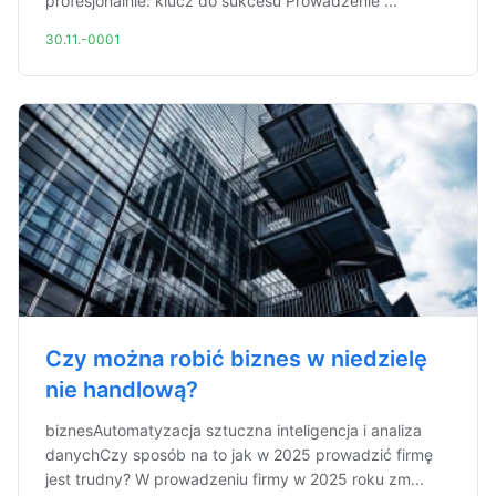
profesjonalnie: klucz do sukcesu Prowadzenie ...
30.11.-0001
Czy można robić biznes w niedzielę
nie handlową?
biznesAutomatyzacja sztuczna inteligencja i analiza
danychCzy sposób na to jak w 2025 prowadzić firmę
jest trudny? W prowadzeniu firmy w 2025 roku zm...