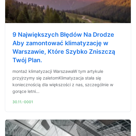
9 Największych Błędów Na Drodze
Aby zamontować klimatyzację w
Warszawie, Które Szybko Zniszczą
Twój Plan.
montaż klimatyzacji WarszawaW tym artykule
przyjrzymy się zaletomKlimatyzacja stała się
koniecznością dla większości z nas, szczególnie w
gorące letni...
30.11.-0001