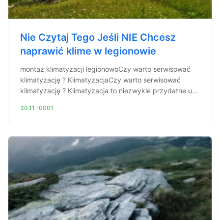
Nie Czytaj Tego Jeśli NIE Chcesz
naprawić klime w legionowie
montaż klimatyzacji legionowoCzy warto serwisować
klimatyzację ? KlimatyzacjaCzy warto serwisować
klimatyzację ? Klimatyzacja to niezwykle przydatne u...
30.11.-0001