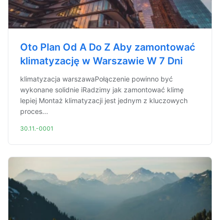
Oto Plan Od A Do Z Aby zamontować
klimatyzację w Warszawie W 7 Dni
klimatyzacja warszawaPołączenie powinno być
wykonane solidnie iRadzimy jak zamontować klimę
lepiej Montaż klimatyzacji jest jednym z kluczowych
proces...
30.11.-0001