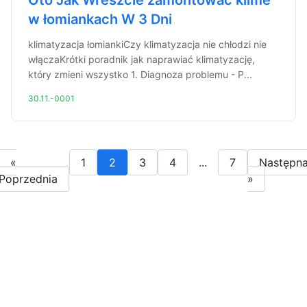
Oto Jak Wreszcie zamontować klime
w łomiankach W 3 Dni
klimatyzacja łomiankiCzy klimatyzacja nie chłodzi nie
włączaKrótki poradnik jak naprawiać klimatyzację,
który zmieni wszystko 1. Diagnoza problemu - P...
30.11.-0001
«
1
2
3
4
...
7
Następn
Poprzednia
»