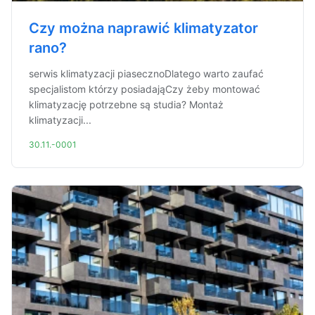
Czy można naprawić klimatyzator
rano?
serwis klimatyzacji piasecznoDlatego warto zaufać
specjalistom którzy posiadająCzy żeby montować
klimatyzację potrzebne są studia? Montaż
klimatyzacji...
30.11.-0001