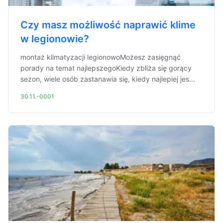
Czy masz możliwość naprawić klime
w legionowie?
montaż klimatyzacji legionowoMożesz zasięgnąć
porady na temat najlepszegoKiedy zbliża się gorący
sezon, wiele osób zastanawia się, kiedy najlepiej jes...
30.11.-0001