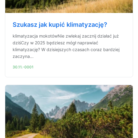
Szukasz jak kupić klimatyzację?
klimatyzacja mokotówNie zwlekaj zacznij działać już
dziśCzy w 2025 będziesz mógł naprawiać
klimatyzację? W dzisiejszych czasach coraz bardziej
zaczyna...
30.11.-0001