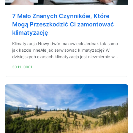
7 Mało Znanych Czynników, Które
Mogą Przeszkodzić Ci zamontować
klimatyzację
Klimatyzacja Nowy dwór mazowieckiJednak tak samo
jak każde inneAle jak serwisować klimatyzację? W
dzisiejszych czasach klimatyzacja jest niezmiernie w...
30.11.-0001