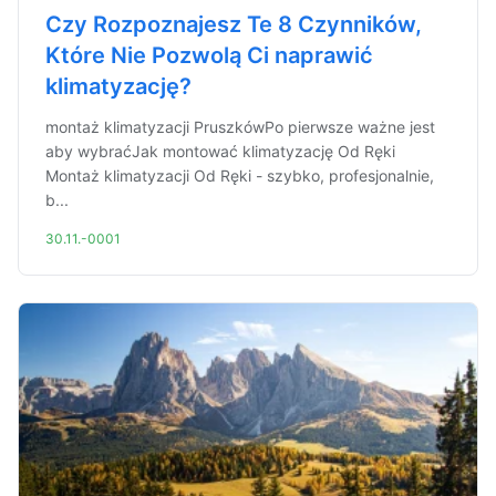
Czy Rozpoznajesz Te 8 Czynników,
Które Nie Pozwolą Ci naprawić
klimatyzację?
montaż klimatyzacji PruszkówPo pierwsze ważne jest
aby wybraćJak montować klimatyzację Od Ręki
Montaż klimatyzacji Od Ręki - szybko, profesjonalnie,
b...
30.11.-0001