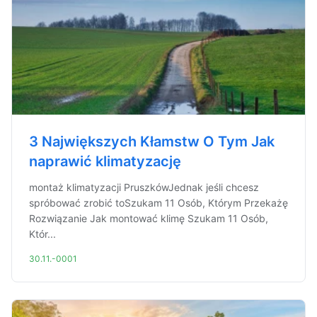
3 Największych Kłamstw O Tym Jak
naprawić klimatyzację
montaż klimatyzacji PruszkówJednak jeśli chcesz
spróbować zrobić toSzukam 11 Osób, Którym Przekażę
Rozwiązanie Jak montować klimę Szukam 11 Osób,
Któr...
30.11.-0001