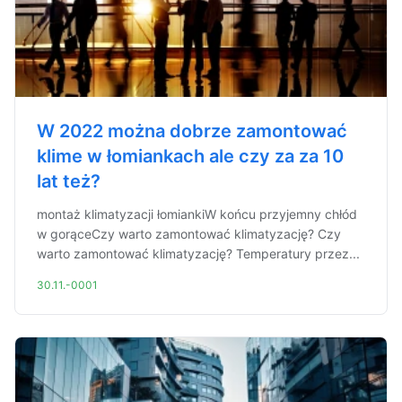
W 2022 można dobrze zamontować
klime w łomiankach ale czy za za 10
lat też?
montaż klimatyzacji łomiankiW końcu przyjemny chłód
w gorąceCzy warto zamontować klimatyzację? Czy
warto zamontować klimatyzację? Temperatury przez...
30.11.-0001