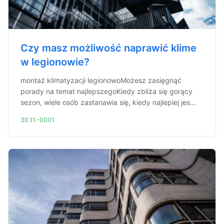
Czy masz możliwość naprawić klime
w legionowie?
montaż klimatyzacji legionowoMożesz zasięgnąć
porady na temat najlepszegoKiedy zbliża się gorący
sezon, wiele osób zastanawia się, kiedy najlepiej jes...
30.11.-0001