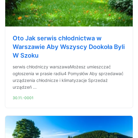
Oto Jak serwis chłodnictwa w
Warszawie Aby Wszyscy Dookoła Byli
W Szoku
serwis chłodniczy warszawaMożesz umieszczać
ogłoszenia w prasie radiu4 Pomysłów Aby sprzedawać
urządzenia chłodnicze i klimatyzacje Sprzedaż
urządzeń ...
30.11.-0001