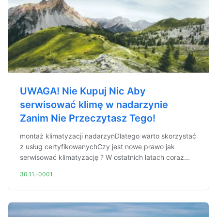
UWAGA! Nie Kupuj Nic Aby
serwisować klimę w nadarzynie
Zanim Nie Przeczytasz Tego!
montaż klimatyzacji nadarzynDlatego warto skorzystać
z usług certyfikowanychCzy jest nowe prawo jak
serwisować klimatyzację ? W ostatnich latach coraz...
30.11.-0001