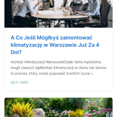
A Co Jeśli Mógłbyś zamontować
klimatyzację w Warszawie Już Za 4
Dni?
montaż klimatyzacji WarszawaDzięki temu będziemy
mogli cieszyć sięMontaż klimatyzacji w domu lub biurze
to proces, który może poprawić komfort życia i...
30.11.-0001