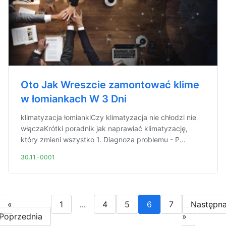
Oto Jak Wreszcie zamontować klime
w łomiankach W 3 Dni
klimatyzacja łomiankiCzy klimatyzacja nie chłodzi nie
włączaKrótki poradnik jak naprawiać klimatyzację,
który zmieni wszystko 1. Diagnoza problemu - P...
30.11.-0001
«
1
...
4
5
6
7
Następn
Poprzednia
»