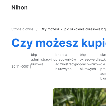
Nihon
Strona główna
/
Czy możesz kupić szkolenia okresowe bh
Czy możesz kupi
bhp
bhp dla
bhp
okr
administracyjno
pracowników
okresowe dla
szk
biurowe
administracyjno
pracowników
dla
30.11.-0001
|
biurowych
biurowych
pra
adm
biu