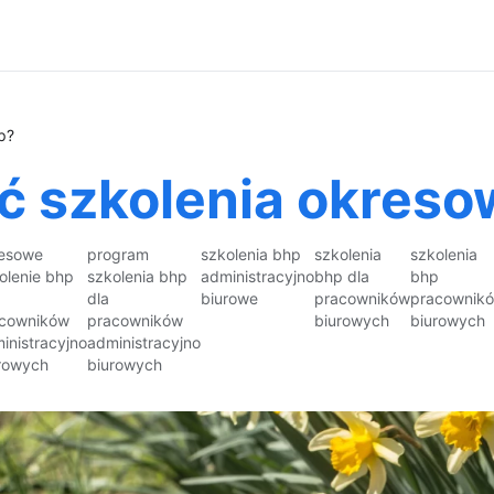
p?
ć szkolenia okreso
esowe
program
szkolenia bhp
szkolenia
szkolenia
olenie bhp
szkolenia bhp
administracyjno
bhp dla
bhp
dla
biurowe
pracowników
pracownik
cowników
pracowników
biurowych
biurowych
inistracyjno
administracyjno
rowych
biurowych