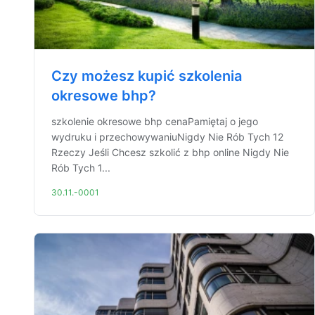
Czy możesz kupić szkolenia
okresowe bhp?
szkolenie okresowe bhp cenaPamiętaj o jego
wydruku i przechowywaniuNigdy Nie Rób Tych 12
Rzeczy Jeśli Chcesz szkolić z bhp online Nigdy Nie
Rób Tych 1...
30.11.-0001