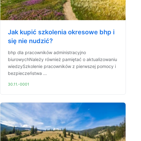
Jak kupić szkolenia okresowe bhp i
się nie nudzić?
bhp dla pracowników administracyjno
biurowychNależy również pamiętać o aktualizowaniu
wiedzySzkolenie pracowników z pierwszej pomocy i
bezpieczeństwa ...
30.11.-0001