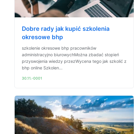
Dobre rady jak kupić szkolenia
okresowe bhp
szkolenie okresowe bhp pracowników
administracyjno biurowychMożna zbadać stopień
przyswojenia wiedzy przezWycena tego jak szkolić z
bhp online Szkolen...
30.11.-0001