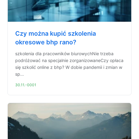
Czy można kupić szkolenia
okresowe bhp rano?
szkolenia dla pracowników biurowychNie trzeba
podróżować na specjalnie zorganizowaneCzy opłaca
się szkolić online z bhp? W dobie pandemii i zmian w
sp...
30.11.-0001