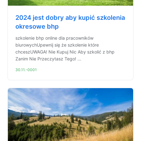
2024 jest dobry aby kupić szkolenia
okresowe bhp
szkolenie bhp online dla pracowników
biurowychUpewnij się że szkolenie które
chceszUWAGA! Nie Kupuj Nic Aby szkolić z bhp
Zanim Nie Przeczytasz Tego! ...
30.11.-0001