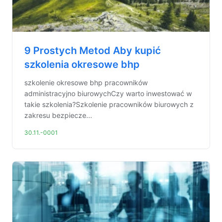
9 Prostych Metod Aby kupić
szkolenia okresowe bhp
szkolenie okresowe bhp pracowników
administracyjno biurowychCzy warto inwestować w
takie szkolenia?Szkolenie pracowników biurowych z
zakresu bezpiecze...
30.11.-0001