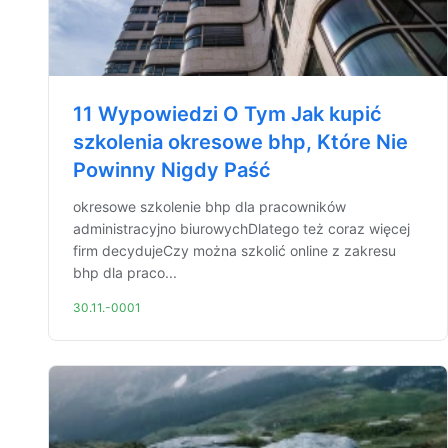
11 Wypowiedzi O Tym Jak kupić
szkolenia okresowe bhp, Które Nie
Powinny Nigdy Paść
okresowe szkolenie bhp dla pracowników
administracyjno biurowychDlatego też coraz więcej
firm decydujeCzy można szkolić online z zakresu
bhp dla praco...
30.11.-0001