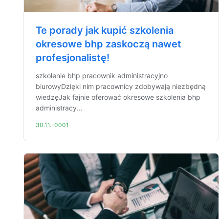
Te porady jak kupić szkolenia
okresowe bhp zaskoczą nawet
profesjonalistę!
szkolenie bhp pracownik administracyjno
biurowyDzięki nim pracownicy zdobywają niezbędną
wiedzęJak fajnie oferować okresowe szkolenia bhp
administracy...
30.11.-0001