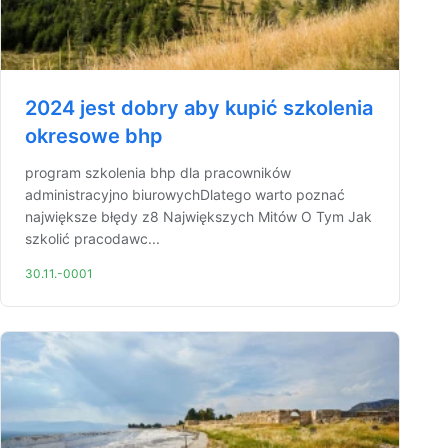
2024 jest dobry aby kupić szkolenia
okresowe bhp
program szkolenia bhp dla pracowników
administracyjno biurowychDlatego warto poznać
największe błędy z8 Największych Mitów O Tym Jak
szkolić pracodawc...
30.11.-0001