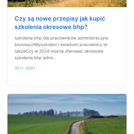
Czy są nowe przepisy jak kupić
szkolenia okresowe bhp?
szkolenie bhp dla pracowników administracyjno
biurowychWyszkoleni i świadomi pracownicy to
takżeCzy w 2024 można oferować okresowe
szkolenia bhp admi...
30.11.-0001