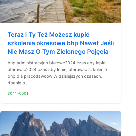
Teraz I Ty Też Możesz kupić
szkolenia okresowe bhp Nawet Jeśli
Nie Masz O Tym Zielonego Pojęcia
bhp administracyjno biurowe2024 czas aby lepiej
oferować2024 czas aby lepiej oferować szkolenie
bhp dla pracodawców W dzisiejszych czasach,
dbanie o...
30.11.-0001