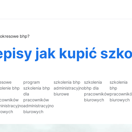
a okresowe bhp?
pisy jak kupić szk
esowe
program
szkolenia bhp
szkolenia
szkolenia
olenie bhp
szkolenia bhp
administracyjno
bhp dla
bhp
dla
biurowe
pracowników
pracownik
cowników
pracowników
biurowych
biurowych
inistracyjno
administracyjno
rowych
biurowych