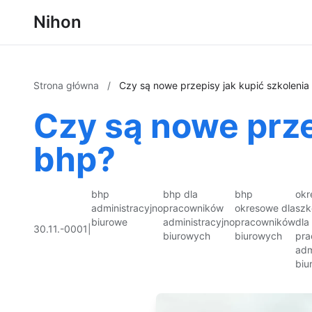
Nihon
Strona główna
/
Czy są nowe przepisy jak kupić szkoleni
Czy są nowe prze
bhp?
bhp
bhp dla
bhp
okr
administracyjno
pracowników
okresowe dla
szk
biurowe
administracyjno
pracowników
dla
30.11.-0001
|
biurowych
biurowych
pra
adm
biu