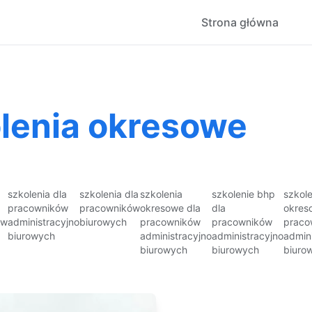
Strona główna
olenia okresowe
szkolenia dla
szkolenia dla
szkolenia
szkolenie bhp
szkol
pracowników
pracowników
okresowe dla
dla
okres
ów
administracyjno
biurowych
pracowników
pracowników
praco
biurowych
administracyjno
administracyjno
admin
biurowych
biurowych
biuro