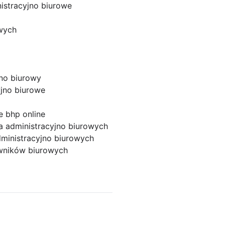
istracyjno biurowe
wych
jno biurowy
yjno biurowe
e bhp online
a administracyjno biurowych
ministracyjno biurowych
wników biurowych