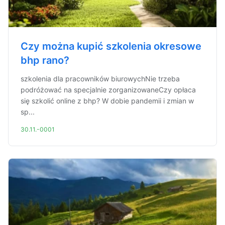
Czy można kupić szkolenia okresowe
bhp rano?
szkolenia dla pracowników biurowychNie trzeba
podróżować na specjalnie zorganizowaneCzy opłaca
się szkolić online z bhp? W dobie pandemii i zmian w
sp...
30.11.-0001