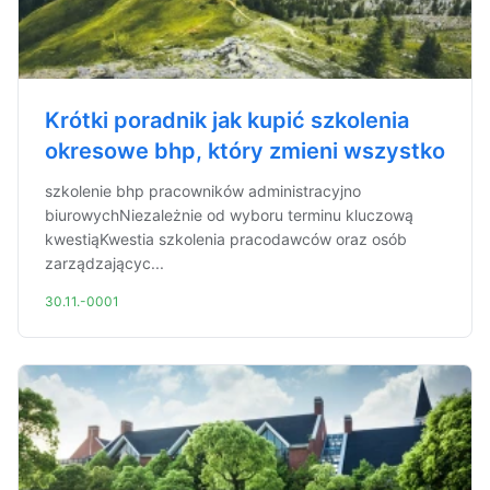
Krótki poradnik jak kupić szkolenia
okresowe bhp, który zmieni wszystko
szkolenie bhp pracowników administracyjno
biurowychNiezależnie od wyboru terminu kluczową
kwestiąKwestia szkolenia pracodawców oraz osób
zarządzającyc...
30.11.-0001