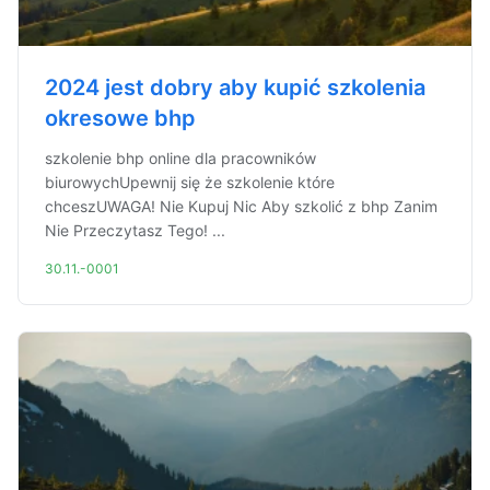
2024 jest dobry aby kupić szkolenia
okresowe bhp
szkolenie bhp online dla pracowników
biurowychUpewnij się że szkolenie które
chceszUWAGA! Nie Kupuj Nic Aby szkolić z bhp Zanim
Nie Przeczytasz Tego! ...
30.11.-0001