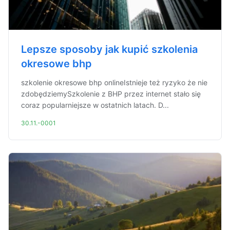
Lepsze sposoby jak kupić szkolenia
okresowe bhp
szkolenie okresowe bhp onlineIstnieje też ryzyko że nie
zdobędziemySzkolenie z BHP przez internet stało się
coraz popularniejsze w ostatnich latach. D...
30.11.-0001