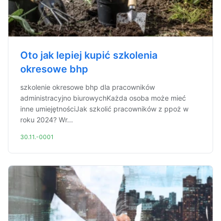
Oto jak lepiej kupić szkolenia
okresowe bhp
szkolenie okresowe bhp dla pracowników
administracyjno biurowychKażda osoba może mieć
inne umiejętnościJak szkolić pracowników z ppoż w
roku 2024? Wr...
30.11.-0001