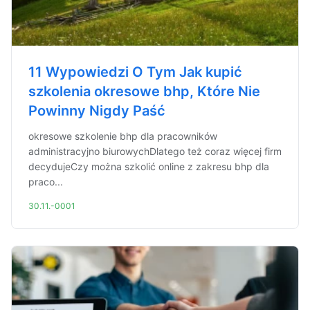
11 Wypowiedzi O Tym Jak kupić
szkolenia okresowe bhp, Które Nie
Powinny Nigdy Paść
okresowe szkolenie bhp dla pracowników
administracyjno biurowychDlatego też coraz więcej firm
decydujeCzy można szkolić online z zakresu bhp dla
praco...
30.11.-0001