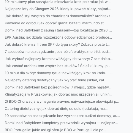
10-minutowy plan sprzątania mieszkania krok po kroku: jak w ...
Najlepsze loty do Glasgow 2026: kiedy kupować bilety, najtań...
Jak dobrać styl wnętrza do charakteru domowników? Architekt ...
Kamienie do ogrodu: jak dobrać granit, bazalt i marmur do st...
Domki nad Bałtykiem z sauną i tarasem—top lokalizacje 2026: ...
EPR Austria: jak działa rozszerzona odpowiedzialność produce...
Jak dobrać krem z filtrem SPF do typu skóry? Zobacz proste t...
7 sposobów na oszczędzanie „bez bólu”: praktyczne triki, bud...
Jak wybrać najlepszy krem nawilżający do twarzy: 7 składnikó...
Jak zostać architektem wnętrz bez studiów? Ścieżki, kursy, p...
10 minut dla skóry: domowy rytuał nawilżający krok po kroku—...
Najlepszy catering dietetyczny: jak wybrać firmę (skład, kal...
Domki nad Bałtykiem bez pośredników: 7 miejsc, gdzie najłatw...
Klimatyzacja w Pruszkowie: jak dobrać moc urządzenia i unikn...
2) BDO Chorwacja wymagania prawne: najważniejsze obowiązki p...
Catering dietetyczny: jak dobrać dietę do celu (redukcja, ma...
10 sposobów na oszczędzanie bez wyrzeczeń: budżet domowy, au...
Domki nad Bałtykiem: kompletny przewodnik wynajmu — najlepsz...
BDO Portugalia: jakie usługi oferuje BDO w Portugalii dla po...