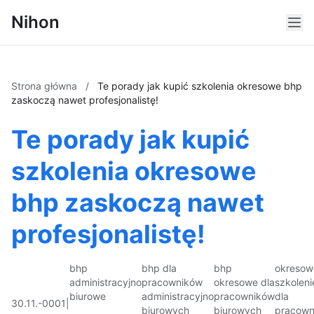
Nihon
Strona główna
/
Te porady jak kupić szkolenia okresowe bhp
zaskoczą nawet profesjonalistę!
Te porady jak kupić
szkolenia okresowe
bhp zaskoczą nawet
profesjonalistę!
bhp
bhp dla
bhp
okresow
administracyjno
pracowników
okresowe dla
szkoleni
biurowe
administracyjno
pracowników
dla
30.11.-0001
|
biurowych
biurowych
pracown