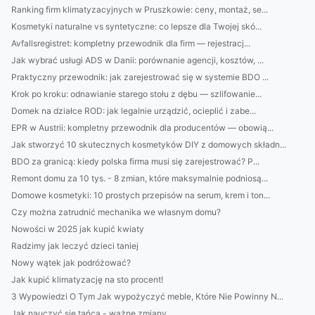
Ranking firm klimatyzacyjnych w Pruszkowie: ceny, montaż, se...
Kosmetyki naturalne vs syntetyczne: co lepsze dla Twojej skó...
Avfallsregistret: kompletny przewodnik dla firm — rejestracj...
Jak wybrać usługi ADS w Danii: porównanie agencji, kosztów, ...
Praktyczny przewodnik: jak zarejestrować się w systemie BDO ...
Krok po kroku: odnawianie starego stołu z dębu — szlifowanie...
Domek na działce ROD: jak legalnie urządzić, ocieplić i zabe...
EPR w Austrii: kompletny przewodnik dla producentów — obowią...
Jak stworzyć 10 skutecznych kosmetyków DIY z domowych składn...
BDO za granicą: kiedy polska firma musi się zarejestrować? P...
Remont domu za 10 tys. - 8 zmian, które maksymalnie podniosą...
Domowe kosmetyki: 10 prostych przepisów na serum, krem i ton...
Czy można zatrudnić mechanika we własnym domu?
Nowości w 2025 jak kupić kwiaty
Radzimy jak leczyć dzieci taniej
Nowy wątek jak podróżować?
Jak kupić klimatyzację na sto procent!
3 Wypowiedzi O Tym Jak wypożyczyć meble, Które Nie Powinny N...
Jak nauczyć się tańca - ważne zmiany