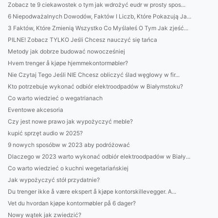
Zobacz te 9 ciekawostek o tym jak wdrożyć eudr w prosty spos...
6 Niepodważalnych Dowodów, Faktów I Liczb, Które Pokazują Ja...
3 Faktów, Które Zmienią Wszystko Co Myślałeś O Tym Jak zjeść...
PILNE! Zobacz TYLKO Jeśli Chcesz nauczyć się tańca
Metody jak dobrze budować nowocześniej
Hvem trenger å kjøpe hjemmekontormøbler?
Nie Czytaj Tego Jeśli NIE Chcesz obliczyć ślad węglowy w fir...
Kto potrzebuje wykonać odbiór elektroodpadów w Białymstoku?
Co warto wiedzieć o wegatrianach
Eventowe akcesoria
Czy jest nowe prawo jak wypożyczyć meble?
kupić sprzęt audio w 2025?
9 nowych sposóbw w 2023 aby podróżować
Dlaczego w 2023 warto wykonać odbiór elektroodpadów w Biały...
Co warto wiedzieć o kuchni wegetariańskiej
Jak wypożyczyć stół przydatnie?
Du trenger ikke å være ekspert å kjøpe kontorskillevegger. A...
Vet du hvordan kjøpe kontormøbler på 6 dager?
Nowy wątek jak zwiedzić?