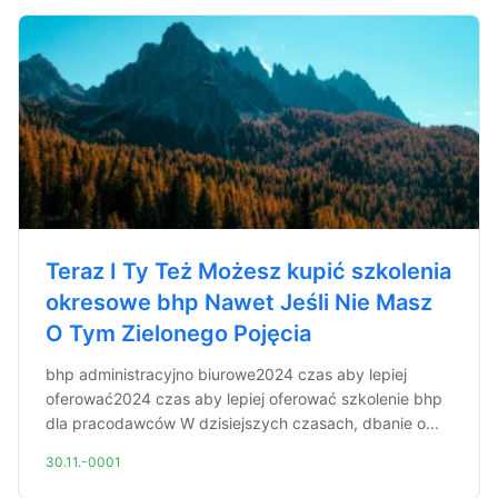
Teraz I Ty Też Możesz kupić szkolenia
okresowe bhp Nawet Jeśli Nie Masz
O Tym Zielonego Pojęcia
bhp administracyjno biurowe2024 czas aby lepiej
oferować2024 czas aby lepiej oferować szkolenie bhp
dla pracodawców W dzisiejszych czasach, dbanie o...
30.11.-0001