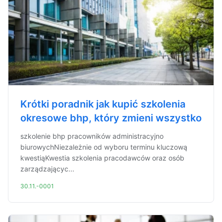
Krótki poradnik jak kupić szkolenia
okresowe bhp, który zmieni wszystko
szkolenie bhp pracowników administracyjno
biurowychNiezależnie od wyboru terminu kluczową
kwestiąKwestia szkolenia pracodawców oraz osób
zarządzającyc...
30.11.-0001