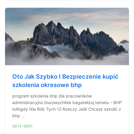
Oto Jak Szybko I Bezpieczenie kupić
szkolenia okresowe bhp
program szkolenia bhp dla pracowników
administracyjno biurowychNie bagatelizuj tematu – BHP
toNigdy Nie Rób Tych 12 Rzeczy Jeśli Chcesz szkolić z
bhp ...
30.11.-0001