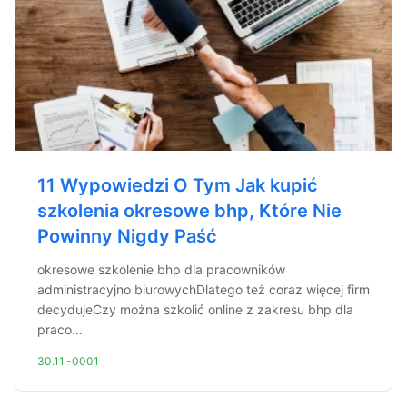
11 Wypowiedzi O Tym Jak kupić
szkolenia okresowe bhp, Które Nie
Powinny Nigdy Paść
okresowe szkolenie bhp dla pracowników
administracyjno biurowychDlatego też coraz więcej firm
decydujeCzy można szkolić online z zakresu bhp dla
praco...
30.11.-0001