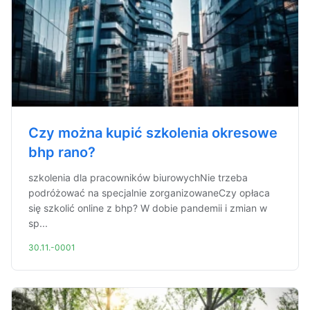
Czy można kupić szkolenia okresowe
bhp rano?
szkolenia dla pracowników biurowychNie trzeba
podróżować na specjalnie zorganizowaneCzy opłaca
się szkolić online z bhp? W dobie pandemii i zmian w
sp...
30.11.-0001