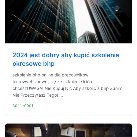
2024 jest dobry aby kupić szkolenia
okresowe bhp
szkolenie bhp online dla pracowników
biurowychUpewnij się że szkolenie które
chceszUWAGA! Nie Kupuj Nic Aby szkolić z bhp Zanim
Nie Przeczytasz Tego! ...
30.11.-0001