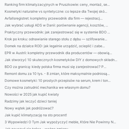
Ranking firm klimatyzacyjnych w Pruszkowie: ceny, montaż, se...
Kosmetyki naturalne vs syntetyczne: co lepsze dla Twojej skó...
Avfallsregistret: kompletny przewodnik dla firm — rejestracj...
Jak wybrać usługi ADS w Danii: porównanie agencji, kosztów, ...
Praktyczny przewodnik: jak zarejestrować się w systemie BDO ...
Krok po kroku: odnawianie starego stołu z dębu — szlifowanie...
Domek na działce ROD: jak legalnie urządzić, ocieplić i zabe...
EPR w Austrii: kompletny przewodnik dla producentów — obowią...
Jak stworzyć 10 skutecznych kosmetyków DIY z domowych składn...
BDO za granicą: kiedy polska firma musi się zarejestrować? P...
Remont domu za 10 tys. - 8 zmian, które maksymalnie podniosą...
Domowe kosmetyki: 10 prostych przepisów na serum, krem i ton...
Czy można zatrudnić mechanika we własnym domu?
Nowości w 2025 jak kupić kwiaty
Radzimy jak leczyć dzieci taniej
Nowy wątek jak podróżować?
Jak kupić klimatyzację na sto procent!
3 Wypowiedzi O Tym Jak wypożyczyć meble, Które Nie Powinny N...
Jak nauczyć się tańca - ważne zmiany