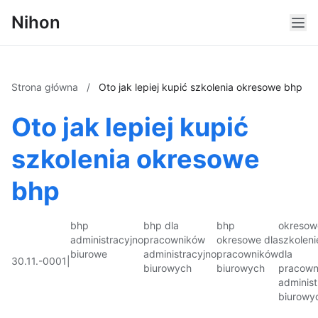
Nihon
Strona główna
/
Oto jak lepiej kupić szkolenia okresowe bhp
Oto jak lepiej kupić
szkolenia okresowe
bhp
bhp
bhp dla
bhp
okresow
administracyjno
pracowników
okresowe dla
szkoleni
biurowe
administracyjno
pracowników
dla
30.11.-0001
|
biurowych
biurowych
pracown
administ
biurowy