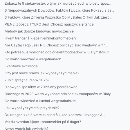
Zobacz te 9 ciekawostek o tym jak wdrożyć eudr w prosty spos...
6 Niepodważalnych Dowodów, Faktów I Liczb, Które Pokazują Ja...
3 Faktów, Które Zmienią Wszystko Co Myślałeś O Tym Jak zjeść...
PILNE! Zobacz TYLKO Jeśli Chcesz nauczyć się tańca
Metody jak dobrze budować nowocześniej
Hvem trenger å kjøpe hjemmekontormøbler?
Nie Czytaj Tego Jeśli NIE Chcesz obliczyć ślad węglowy w fir...
Kto potrzebuje wykonać odbiór elektroodpadów w Białymstoku?
Co warto wiedzieć o wegatrianach
Eventowe akcesoria
Czy jest nowe prawo jak wypożyczyć meble?
kupić sprzęt audio w 2025?
9 nowych sposóbw w 2023 aby podróżować
Dlaczego w 2023 warto wykonać odbiór elektroodpadów w Biały...
Co warto wiedzieć o kuchni wegetariańskiej
Jak wypożyczyć stół przydatnie?
Du trenger ikke å være ekspert å kjøpe kontorskillevegger. A...
Vet du hvordan kjøpe kontormøbler på 6 dager?
Nowy wątek jak zwiedzić?