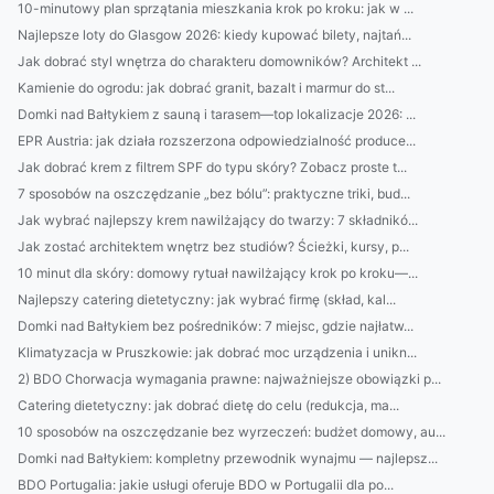
10-minutowy plan sprzątania mieszkania krok po kroku: jak w ...
Najlepsze loty do Glasgow 2026: kiedy kupować bilety, najtań...
Jak dobrać styl wnętrza do charakteru domowników? Architekt ...
Kamienie do ogrodu: jak dobrać granit, bazalt i marmur do st...
Domki nad Bałtykiem z sauną i tarasem—top lokalizacje 2026: ...
EPR Austria: jak działa rozszerzona odpowiedzialność produce...
Jak dobrać krem z filtrem SPF do typu skóry? Zobacz proste t...
7 sposobów na oszczędzanie „bez bólu”: praktyczne triki, bud...
Jak wybrać najlepszy krem nawilżający do twarzy: 7 składnikó...
Jak zostać architektem wnętrz bez studiów? Ścieżki, kursy, p...
10 minut dla skóry: domowy rytuał nawilżający krok po kroku—...
Najlepszy catering dietetyczny: jak wybrać firmę (skład, kal...
Domki nad Bałtykiem bez pośredników: 7 miejsc, gdzie najłatw...
Klimatyzacja w Pruszkowie: jak dobrać moc urządzenia i unikn...
2) BDO Chorwacja wymagania prawne: najważniejsze obowiązki p...
Catering dietetyczny: jak dobrać dietę do celu (redukcja, ma...
10 sposobów na oszczędzanie bez wyrzeczeń: budżet domowy, au...
Domki nad Bałtykiem: kompletny przewodnik wynajmu — najlepsz...
BDO Portugalia: jakie usługi oferuje BDO w Portugalii dla po...