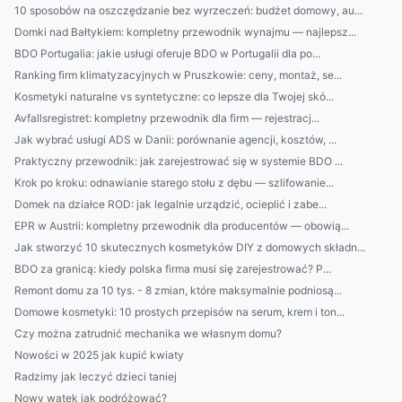
10 sposobów na oszczędzanie bez wyrzeczeń: budżet domowy, au...
Domki nad Bałtykiem: kompletny przewodnik wynajmu — najlepsz...
BDO Portugalia: jakie usługi oferuje BDO w Portugalii dla po...
Ranking firm klimatyzacyjnych w Pruszkowie: ceny, montaż, se...
Kosmetyki naturalne vs syntetyczne: co lepsze dla Twojej skó...
Avfallsregistret: kompletny przewodnik dla firm — rejestracj...
Jak wybrać usługi ADS w Danii: porównanie agencji, kosztów, ...
Praktyczny przewodnik: jak zarejestrować się w systemie BDO ...
Krok po kroku: odnawianie starego stołu z dębu — szlifowanie...
Domek na działce ROD: jak legalnie urządzić, ocieplić i zabe...
EPR w Austrii: kompletny przewodnik dla producentów — obowią...
Jak stworzyć 10 skutecznych kosmetyków DIY z domowych składn...
BDO za granicą: kiedy polska firma musi się zarejestrować? P...
Remont domu za 10 tys. - 8 zmian, które maksymalnie podniosą...
Domowe kosmetyki: 10 prostych przepisów na serum, krem i ton...
Czy można zatrudnić mechanika we własnym domu?
Nowości w 2025 jak kupić kwiaty
Radzimy jak leczyć dzieci taniej
Nowy wątek jak podróżować?