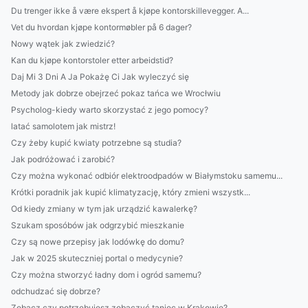
Du trenger ikke å være ekspert å kjøpe kontorskillevegger. A...
Vet du hvordan kjøpe kontormøbler på 6 dager?
Nowy wątek jak zwiedzić?
Kan du kjøpe kontorstoler etter arbeidstid?
Daj Mi 3 Dni A Ja Pokażę Ci Jak wyleczyć się
Metody jak dobrze obejrzeć pokaz tańca we Wrocłwiu
Psycholog-kiedy warto skorzystać z jego pomocy?
latać samolotem jak mistrz!
Czy żeby kupić kwiaty potrzebne są studia?
Jak podróżować i zarobić?
Czy można wykonać odbiór elektroodpadów w Białymstoku samemu...
Krótki poradnik jak kupić klimatyzację, który zmieni wszystk...
Od kiedy zmiany w tym jak urządzić kawalerkę?
Szukam sposóbów jak odgrzybić mieszkanie
Czy są nowe przepisy jak lodówkę do domu?
Jak w 2025 skuteczniej portal o medycynie?
Czy można stworzyć ładny dom i ogród samemu?
odchudzać się dobrze?
Zobacz czy potrzebujesz zobaczyć taniec w Krakowie?