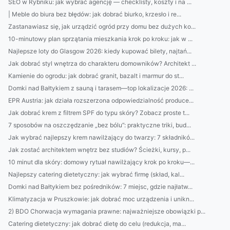
SEO w Rybniku: jak wybrać agencję — checklisty, koszty i na ...
| Meble do biura bez błędów: jak dobrać biurko, krzesło i re...
Zastanawiasz się, jak urządzić ogród przy domu bez dużych ko...
10-minutowy plan sprzątania mieszkania krok po kroku: jak w ...
Najlepsze loty do Glasgow 2026: kiedy kupować bilety, najtań...
Jak dobrać styl wnętrza do charakteru domowników? Architekt ...
Kamienie do ogrodu: jak dobrać granit, bazalt i marmur do st...
Domki nad Bałtykiem z sauną i tarasem—top lokalizacje 2026: ...
EPR Austria: jak działa rozszerzona odpowiedzialność produce...
Jak dobrać krem z filtrem SPF do typu skóry? Zobacz proste t...
7 sposobów na oszczędzanie „bez bólu”: praktyczne triki, bud...
Jak wybrać najlepszy krem nawilżający do twarzy: 7 składnikó...
Jak zostać architektem wnętrz bez studiów? Ścieżki, kursy, p...
10 minut dla skóry: domowy rytuał nawilżający krok po kroku—...
Najlepszy catering dietetyczny: jak wybrać firmę (skład, kal...
Domki nad Bałtykiem bez pośredników: 7 miejsc, gdzie najłatw...
Klimatyzacja w Pruszkowie: jak dobrać moc urządzenia i unikn...
2) BDO Chorwacja wymagania prawne: najważniejsze obowiązki p...
Catering dietetyczny: jak dobrać dietę do celu (redukcja, ma...