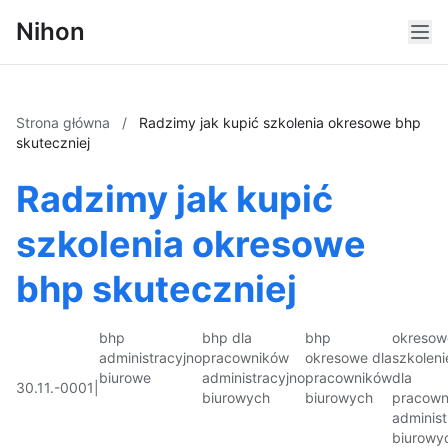
Nihon
Strona główna
/
Radzimy jak kupić szkolenia okresowe bhp
skuteczniej
Radzimy jak kupić
szkolenia okresowe
bhp skuteczniej
bhp
bhp dla
bhp
okresow
administracyjno
pracowników
okresowe dla
szkoleni
biurowe
administracyjno
pracowników
dla
30.11.-0001
|
biurowych
biurowych
pracown
administ
biurowy