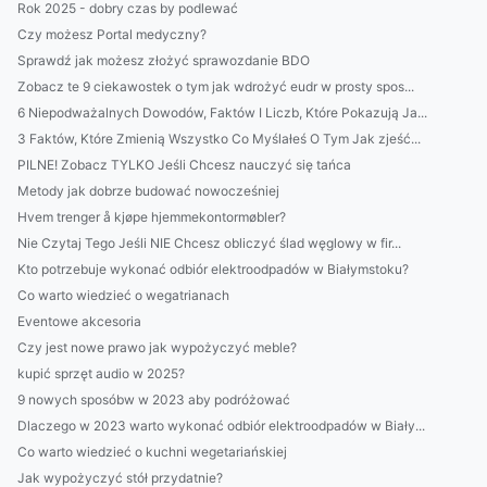
Rok 2025 - dobry czas by podlewać
Czy możesz Portal medyczny?
Sprawdź jak możesz złożyć sprawozdanie BDO
Zobacz te 9 ciekawostek o tym jak wdrożyć eudr w prosty spos...
6 Niepodważalnych Dowodów, Faktów I Liczb, Które Pokazują Ja...
3 Faktów, Które Zmienią Wszystko Co Myślałeś O Tym Jak zjeść...
PILNE! Zobacz TYLKO Jeśli Chcesz nauczyć się tańca
Metody jak dobrze budować nowocześniej
Hvem trenger å kjøpe hjemmekontormøbler?
Nie Czytaj Tego Jeśli NIE Chcesz obliczyć ślad węglowy w fir...
Kto potrzebuje wykonać odbiór elektroodpadów w Białymstoku?
Co warto wiedzieć o wegatrianach
Eventowe akcesoria
Czy jest nowe prawo jak wypożyczyć meble?
kupić sprzęt audio w 2025?
9 nowych sposóbw w 2023 aby podróżować
Dlaczego w 2023 warto wykonać odbiór elektroodpadów w Biały...
Co warto wiedzieć o kuchni wegetariańskiej
Jak wypożyczyć stół przydatnie?