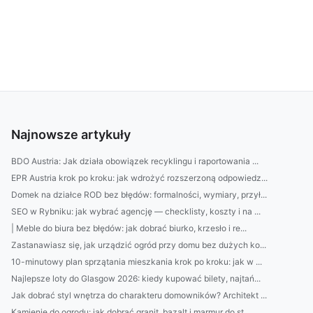
Najnowsze artykuły
BDO Austria: Jak działa obowiązek recyklingu i raportowania ...
EPR Austria krok po kroku: jak wdrożyć rozszerzoną odpowiedz...
Domek na działce ROD bez błędów: formalności, wymiary, przył...
SEO w Rybniku: jak wybrać agencję — checklisty, koszty i na ...
| Meble do biura bez błędów: jak dobrać biurko, krzesło i re...
Zastanawiasz się, jak urządzić ogród przy domu bez dużych ko...
10-minutowy plan sprzątania mieszkania krok po kroku: jak w ...
Najlepsze loty do Glasgow 2026: kiedy kupować bilety, najtań...
Jak dobrać styl wnętrza do charakteru domowników? Architekt ...
Kamienie do ogrodu: jak dobrać granit, bazalt i marmur do st...