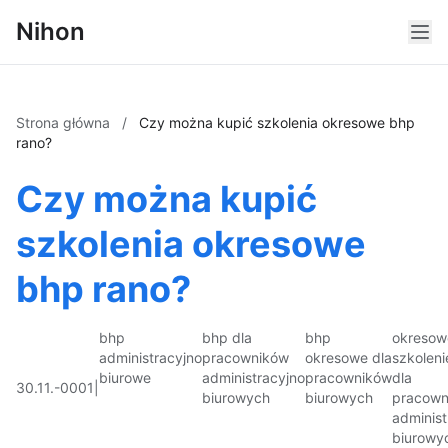
Nihon
Strona główna
/
Czy można kupić szkolenia okresowe bhp
rano?
Czy można kupić
szkolenia okresowe
bhp rano?
bhp
bhp dla
bhp
okresow
administracyjno
pracowników
okresowe dla
szkoleni
biurowe
administracyjno
pracowników
dla
30.11.-0001
|
biurowych
biurowych
pracown
administ
biurowy