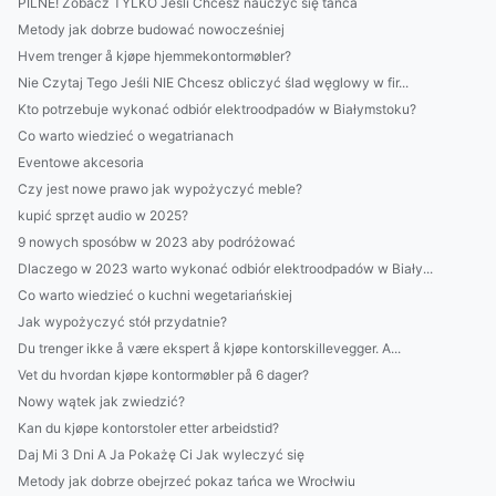
PILNE! Zobacz TYLKO Jeśli Chcesz nauczyć się tańca
Metody jak dobrze budować nowocześniej
Hvem trenger å kjøpe hjemmekontormøbler?
Nie Czytaj Tego Jeśli NIE Chcesz obliczyć ślad węglowy w fir...
Kto potrzebuje wykonać odbiór elektroodpadów w Białymstoku?
Co warto wiedzieć o wegatrianach
Eventowe akcesoria
Czy jest nowe prawo jak wypożyczyć meble?
kupić sprzęt audio w 2025?
9 nowych sposóbw w 2023 aby podróżować
Dlaczego w 2023 warto wykonać odbiór elektroodpadów w Biały...
Co warto wiedzieć o kuchni wegetariańskiej
Jak wypożyczyć stół przydatnie?
Du trenger ikke å være ekspert å kjøpe kontorskillevegger. A...
Vet du hvordan kjøpe kontormøbler på 6 dager?
Nowy wątek jak zwiedzić?
Kan du kjøpe kontorstoler etter arbeidstid?
Daj Mi 3 Dni A Ja Pokażę Ci Jak wyleczyć się
Metody jak dobrze obejrzeć pokaz tańca we Wrocłwiu