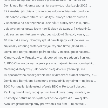
Domki nad Bałtykiem z sauną i tarasem—top lokalizacje 2026: ...
EPR Austria: jak działa rozszerzona odpowiedzialność produce...
Jak dobrać krem z filtrem SPF do typu skóry? Zobacz proste t...
7 sposobów na oszczędzanie „bez bólu”: praktyczne triki, bud...
Jak wybrać najlepszy krem nawilżający do twarzy: 7 składnikó...
Jak zostać architektem wnętrz bez studiów? Ścieżki, kursy, p...
10 minut dla skóry: domowy rytuał nawilżający krok po kroku—...
Najlepszy catering dietetyczny: jak wybrać firmę (skład, kal...
Domki nad Bałtykiem bez pośredników: 7 miejsc, gdzie najłatw...
Klimatyzacja w Pruszkowie: jak dobrać moc urządzenia i unikn...
2) BDO Chorwacja wymagania prawne: najważniejsze obowiązki p...
Catering dietetyczny: jak dobrać dietę do celu (redukcja, ma...
10 sposobów na oszczędzanie bez wyrzeczeń: budżet domowy, au...
Domki nad Bałtykiem: kompletny przewodnik wynajmu — najlepsz...
BDO Portugalia: jakie usługi oferuje BDO w Portugalii dla po...
Ranking firm klimatyzacyjnych w Pruszkowie: ceny, montaż, se...
Kosmetyki naturalne vs syntetyczne: co lepsze dla Twojej skó...
Avfallsregistret: kompletny przewodnik dla firm — rejestracj...