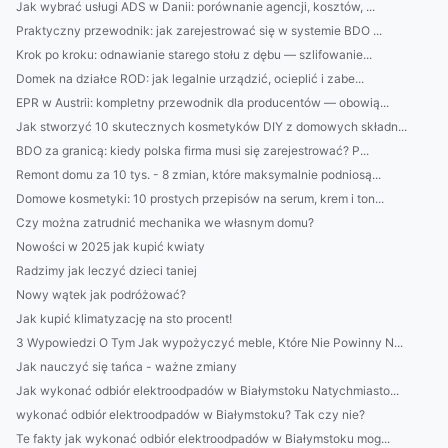
Jak wybrać usługi ADS w Danii: porównanie agencji, kosztów, ...
Praktyczny przewodnik: jak zarejestrować się w systemie BDO ...
Krok po kroku: odnawianie starego stołu z dębu — szlifowanie...
Domek na działce ROD: jak legalnie urządzić, ocieplić i zabe...
EPR w Austrii: kompletny przewodnik dla producentów — obowią...
Jak stworzyć 10 skutecznych kosmetyków DIY z domowych składn...
BDO za granicą: kiedy polska firma musi się zarejestrować? P...
Remont domu za 10 tys. - 8 zmian, które maksymalnie podniosą...
Domowe kosmetyki: 10 prostych przepisów na serum, krem i ton...
Czy można zatrudnić mechanika we własnym domu?
Nowości w 2025 jak kupić kwiaty
Radzimy jak leczyć dzieci taniej
Nowy wątek jak podróżować?
Jak kupić klimatyzację na sto procent!
3 Wypowiedzi O Tym Jak wypożyczyć meble, Które Nie Powinny N...
Jak nauczyć się tańca - ważne zmiany
Jak wykonać odbiór elektroodpadów w Białymstoku Natychmiasto...
wykonać odbiór elektroodpadów w Białymstoku? Tak czy nie?
Te fakty jak wykonać odbiór elektroodpadów w Białymstoku mog...