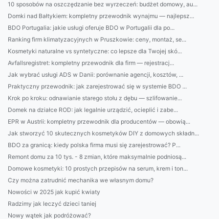
10 sposobów na oszczędzanie bez wyrzeczeń: budżet domowy, au...
Domki nad Bałtykiem: kompletny przewodnik wynajmu — najlepsz...
BDO Portugalia: jakie usługi oferuje BDO w Portugalii dla po...
Ranking firm klimatyzacyjnych w Pruszkowie: ceny, montaż, se...
Kosmetyki naturalne vs syntetyczne: co lepsze dla Twojej skó...
Avfallsregistret: kompletny przewodnik dla firm — rejestracj...
Jak wybrać usługi ADS w Danii: porównanie agencji, kosztów, ...
Praktyczny przewodnik: jak zarejestrować się w systemie BDO ...
Krok po kroku: odnawianie starego stołu z dębu — szlifowanie...
Domek na działce ROD: jak legalnie urządzić, ocieplić i zabe...
EPR w Austrii: kompletny przewodnik dla producentów — obowią...
Jak stworzyć 10 skutecznych kosmetyków DIY z domowych składn...
BDO za granicą: kiedy polska firma musi się zarejestrować? P...
Remont domu za 10 tys. - 8 zmian, które maksymalnie podniosą...
Domowe kosmetyki: 10 prostych przepisów na serum, krem i ton...
Czy można zatrudnić mechanika we własnym domu?
Nowości w 2025 jak kupić kwiaty
Radzimy jak leczyć dzieci taniej
Nowy wątek jak podróżować?