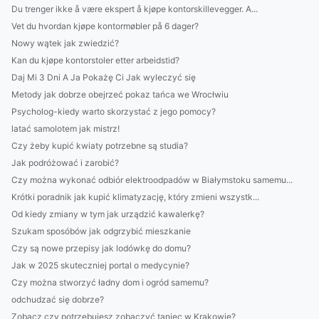
Du trenger ikke å være ekspert å kjøpe kontorskillevegger. A...
Vet du hvordan kjøpe kontormøbler på 6 dager?
Nowy wątek jak zwiedzić?
Kan du kjøpe kontorstoler etter arbeidstid?
Daj Mi 3 Dni A Ja Pokażę Ci Jak wyleczyć się
Metody jak dobrze obejrzeć pokaz tańca we Wrocłwiu
Psycholog-kiedy warto skorzystać z jego pomocy?
latać samolotem jak mistrz!
Czy żeby kupić kwiaty potrzebne są studia?
Jak podróżować i zarobić?
Czy można wykonać odbiór elektroodpadów w Białymstoku samemu...
Krótki poradnik jak kupić klimatyzację, który zmieni wszystk...
Od kiedy zmiany w tym jak urządzić kawalerkę?
Szukam sposóbów jak odgrzybić mieszkanie
Czy są nowe przepisy jak lodówkę do domu?
Jak w 2025 skuteczniej portal o medycynie?
Czy można stworzyć ładny dom i ogród samemu?
odchudzać się dobrze?
Zobacz czy potrzebujesz zobaczyć taniec w Krakowie?