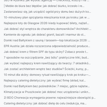
SEO w Rybniku: jak wybrać agencję — checklisty, koszty i na ...
| Meble do biura bez błędów: jak dobrać biurko, krzesło i re...
Zastanawiasz się, jak urządzić ogród przy domu bez dużych ko...
10-minutowy plan sprzątania mieszkania krok po kroku: jak w ...
Najlepsze loty do Glasgow 2026: kiedy kupować bilety, najtań...
Jak dobrać styl wnętrza do charakteru domowników? Architekt ...
Kamienie do ogrodu: jak dobrać granit, bazalt i marmur do st...
Domki nad Bałtykiem z sauną i tarasem—top lokalizacje 2026: ...
EPR Austria: jak działa rozszerzona odpowiedzialność produce...
Jak dobrać krem z filtrem SPF do typu skóry? Zobacz proste t...
7 sposobów na oszczędzanie „bez bólu”: praktyczne triki, bud...
Jak wybrać najlepszy krem nawilżający do twarzy: 7 składnikó...
Jak zostać architektem wnętrz bez studiów? Ścieżki, kursy, p...
10 minut dla skóry: domowy rytuał nawilżający krok po kroku—...
Najlepszy catering dietetyczny: jak wybrać firmę (skład, kal...
Domki nad Bałtykiem bez pośredników: 7 miejsc, gdzie najłatw...
Klimatyzacja w Pruszkowie: jak dobrać moc urządzenia i unikn...
2) BDO Chorwacja wymagania prawne: najważniejsze obowiązki p...
Catering dietetyczny: jak dobrać dietę do celu (redukcja, ma...