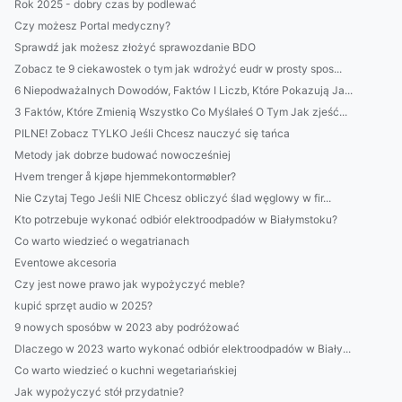
Rok 2025 - dobry czas by podlewać
Czy możesz Portal medyczny?
Sprawdź jak możesz złożyć sprawozdanie BDO
Zobacz te 9 ciekawostek o tym jak wdrożyć eudr w prosty spos...
6 Niepodważalnych Dowodów, Faktów I Liczb, Które Pokazują Ja...
3 Faktów, Które Zmienią Wszystko Co Myślałeś O Tym Jak zjeść...
PILNE! Zobacz TYLKO Jeśli Chcesz nauczyć się tańca
Metody jak dobrze budować nowocześniej
Hvem trenger å kjøpe hjemmekontormøbler?
Nie Czytaj Tego Jeśli NIE Chcesz obliczyć ślad węglowy w fir...
Kto potrzebuje wykonać odbiór elektroodpadów w Białymstoku?
Co warto wiedzieć o wegatrianach
Eventowe akcesoria
Czy jest nowe prawo jak wypożyczyć meble?
kupić sprzęt audio w 2025?
9 nowych sposóbw w 2023 aby podróżować
Dlaczego w 2023 warto wykonać odbiór elektroodpadów w Biały...
Co warto wiedzieć o kuchni wegetariańskiej
Jak wypożyczyć stół przydatnie?