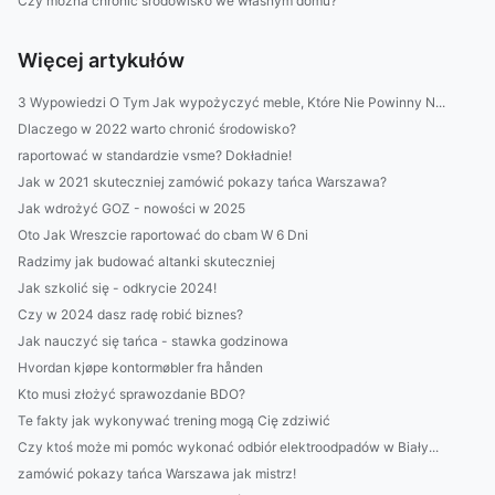
Czy można chronić środowisko we własnym domu?
Więcej artykułów
3 Wypowiedzi O Tym Jak wypożyczyć meble, Które Nie Powinny N...
Dlaczego w 2022 warto chronić środowisko?
raportować w standardzie vsme? Dokładnie!
Jak w 2021 skuteczniej zamówić pokazy tańca Warszawa?
Jak wdrożyć GOZ - nowości w 2025
Oto Jak Wreszcie raportować do cbam W 6 Dni
Radzimy jak budować altanki skuteczniej
Jak szkolić się - odkrycie 2024!
Czy w 2024 dasz radę robić biznes?
Jak nauczyć się tańca - stawka godzinowa
Hvordan kjøpe kontormøbler fra hånden
Kto musi złożyć sprawozdanie BDO?
Te fakty jak wykonywać trening mogą Cię zdziwić
Czy ktoś może mi pomóc wykonać odbiór elektroodpadów w Biały...
zamówić pokazy tańca Warszawa jak mistrz!