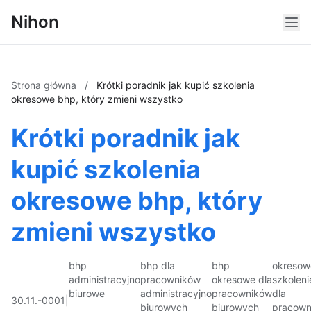
Nihon
Strona główna
/
Krótki poradnik jak kupić szkolenia
okresowe bhp, który zmieni wszystko
Krótki poradnik jak
kupić szkolenia
okresowe bhp, który
zmieni wszystko
bhp
bhp dla
bhp
okresow
administracyjno
pracowników
okresowe dla
szkoleni
biurowe
administracyjno
pracowników
dla
30.11.-0001
|
biurowych
biurowych
pracown