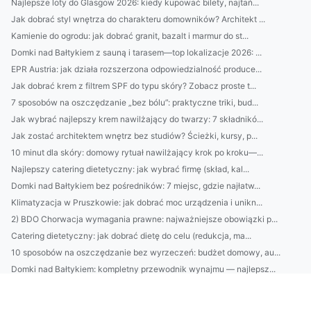
Najlepsze loty do Glasgow 2026: kiedy kupować bilety, najtań...
Jak dobrać styl wnętrza do charakteru domowników? Architekt ...
Kamienie do ogrodu: jak dobrać granit, bazalt i marmur do st...
Domki nad Bałtykiem z sauną i tarasem—top lokalizacje 2026: ...
EPR Austria: jak działa rozszerzona odpowiedzialność produce...
Jak dobrać krem z filtrem SPF do typu skóry? Zobacz proste t...
7 sposobów na oszczędzanie „bez bólu”: praktyczne triki, bud...
Jak wybrać najlepszy krem nawilżający do twarzy: 7 składnikó...
Jak zostać architektem wnętrz bez studiów? Ścieżki, kursy, p...
10 minut dla skóry: domowy rytuał nawilżający krok po kroku—...
Najlepszy catering dietetyczny: jak wybrać firmę (skład, kal...
Domki nad Bałtykiem bez pośredników: 7 miejsc, gdzie najłatw...
Klimatyzacja w Pruszkowie: jak dobrać moc urządzenia i unikn...
2) BDO Chorwacja wymagania prawne: najważniejsze obowiązki p...
Catering dietetyczny: jak dobrać dietę do celu (redukcja, ma...
10 sposobów na oszczędzanie bez wyrzeczeń: budżet domowy, au...
Domki nad Bałtykiem: kompletny przewodnik wynajmu — najlepsz...
BDO Portugalia: jakie usługi oferuje BDO w Portugalii dla po...
Ranking firm klimatyzacyjnych w Pruszkowie: ceny, montaż, se...