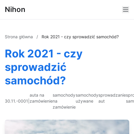
Nihon
Strona główna
/
Rok 2021 - czy sprowadzić samochód?
Rok 2021 - czy
sprowadzić
samochód?
auta na
samochody
samochody
sprowadzanie
spr
30.11.-0001
|
zamówienie
na
używane
aut
sam
zamówienie