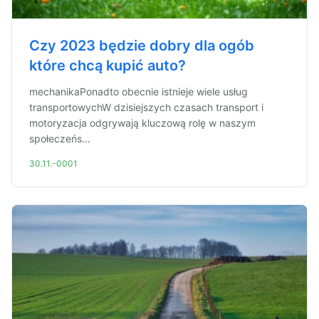
Czy 2023 będzie dobry dla ogób
które chcą kupić auto?
mechanikaPonadto obecnie istnieje wiele usług
transportowychW dzisiejszych czasach transport i
motoryzacja odgrywają kluczową rolę w naszym
społeczeńs...
30.11.-0001