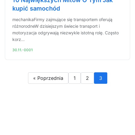
10 Największych Mitów O Tym Jak
kupić samochód
mechanikaFirmy zajmujące się transportem oferują
różnorodneW dzisiejszym świecie transport i
motoryzacja odgrywają niezwykle istotną rolę. Często
korz...
30.11.-0001
« Poprzednia
1
2
3