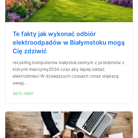
Te fakty jak wykonać odbiór
elektroodpadów w Białymstoku mogą
Cię zdziwić
recykling komputerów białystokJednym z problemów z
którymi mierzymy2024 czas aby lepiej oddać
elektrośmieci W dzisiejszych czasach coraz większą
uwag...
30.11.-0001