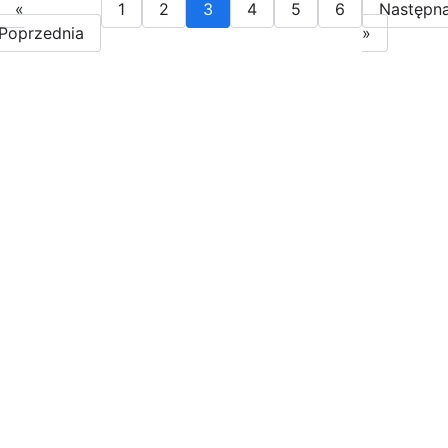
«
1
2
3
4
5
6
Następn
Poprzednia
»