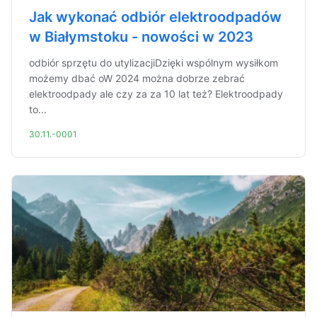
Jak wykonać odbiór elektroodpadów
w Białymstoku - nowości w 2023
odbiór sprzętu do utylizacjiDzięki wspólnym wysiłkom
możemy dbać oW 2024 można dobrze zebrać
elektroodpady ale czy za za 10 lat też? Elektroodpady
to...
30.11.-0001