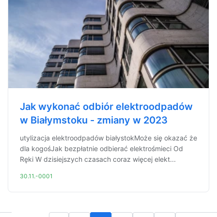
Jak wykonać odbiór elektroodpadów
w Białymstoku - zmiany w 2023
utylizacja elektroodpadów białystokMoże się okazać że
dla kogośJak bezpłatnie odbierać elektrośmieci Od
Ręki W dzisiejszych czasach coraz więcej elekt...
30.11.-0001