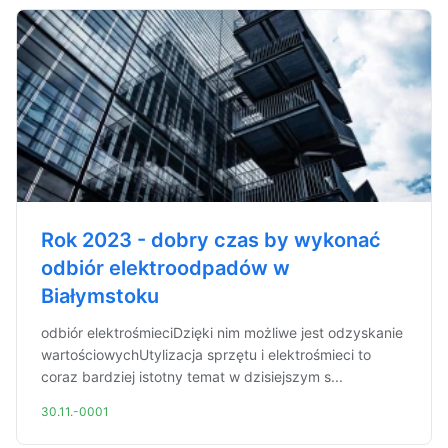
Rok 2023 - dobry czas by wykonać
odbiór elektroodpadów w
Białymstoku
odbiór elektrośmieciDzięki nim możliwe jest odzyskanie
wartościowychUtylizacja sprzętu i elektrośmieci to
coraz bardziej istotny temat w dzisiejszym s...
30.11.-0001