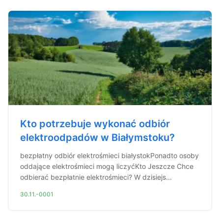
Kto potrzebuje wykonać odbiór
elektroodpadów w Białymstoku?
bezpłatny odbiór elektrośmieci białystokPonadto osoby
oddające elektrośmieci mogą liczyćKto Jeszcze Chce
odbierać bezpłatnie elektrośmieci? W dzisiejs...
30.11.-0001