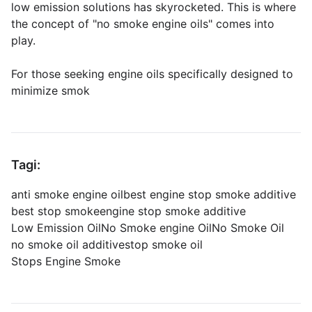
low emission solutions has skyrocketed. This is where
the concept of "no smoke engine oils" comes into
play.
For those seeking engine oils specifically designed to
minimize smok
Tagi:
anti smoke engine oil
best engine stop smoke additive
best stop smoke
engine stop smoke additive
Low Emission Oil
No Smoke engine Oil
No Smoke Oil
no smoke oil additive
stop smoke oil
Stops Engine Smoke