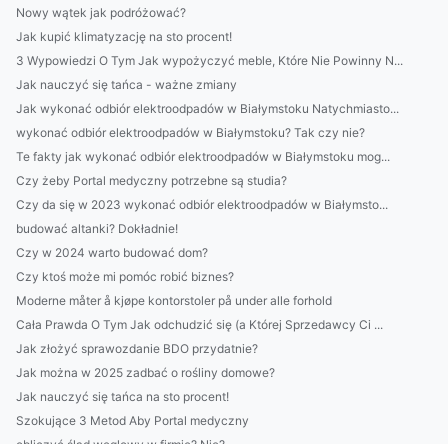
Nowy wątek jak podróżować?
Jak kupić klimatyzację na sto procent!
3 Wypowiedzi O Tym Jak wypożyczyć meble, Które Nie Powinny N...
Jak nauczyć się tańca - ważne zmiany
Jak wykonać odbiór elektroodpadów w Białymstoku Natychmiasto...
wykonać odbiór elektroodpadów w Białymstoku? Tak czy nie?
Te fakty jak wykonać odbiór elektroodpadów w Białymstoku mog...
Czy żeby Portal medyczny potrzebne są studia?
Czy da się w 2023 wykonać odbiór elektroodpadów w Białymsto...
budować altanki? Dokładnie!
Czy w 2024 warto budować dom?
Czy ktoś może mi pomóc robić biznes?
Moderne måter å kjøpe kontorstoler på under alle forhold
Cała Prawda O Tym Jak odchudzić się (a Której Sprzedawcy Ci ...
Jak złożyć sprawozdanie BDO przydatnie?
Jak można w 2025 zadbać o rośliny domowe?
Jak nauczyć się tańca na sto procent!
Szokujące 3 Metod Aby Portal medyczny
obliczyć ślad węglowy w firmie? Nie?