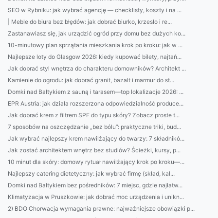
SEO w Rybniku: jak wybrać agencję — checklisty, koszty i na ...
| Meble do biura bez błędów: jak dobrać biurko, krzesło i re...
Zastanawiasz się, jak urządzić ogród przy domu bez dużych ko...
10-minutowy plan sprzątania mieszkania krok po kroku: jak w ...
Najlepsze loty do Glasgow 2026: kiedy kupować bilety, najtań...
Jak dobrać styl wnętrza do charakteru domowników? Architekt ...
Kamienie do ogrodu: jak dobrać granit, bazalt i marmur do st...
Domki nad Bałtykiem z sauną i tarasem—top lokalizacje 2026: ...
EPR Austria: jak działa rozszerzona odpowiedzialność produce...
Jak dobrać krem z filtrem SPF do typu skóry? Zobacz proste t...
7 sposobów na oszczędzanie „bez bólu”: praktyczne triki, bud...
Jak wybrać najlepszy krem nawilżający do twarzy: 7 składnikó...
Jak zostać architektem wnętrz bez studiów? Ścieżki, kursy, p...
10 minut dla skóry: domowy rytuał nawilżający krok po kroku—...
Najlepszy catering dietetyczny: jak wybrać firmę (skład, kal...
Domki nad Bałtykiem bez pośredników: 7 miejsc, gdzie najłatw...
Klimatyzacja w Pruszkowie: jak dobrać moc urządzenia i unikn...
2) BDO Chorwacja wymagania prawne: najważniejsze obowiązki p...