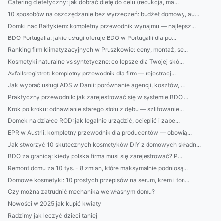
Catering dietetyczny: jak dobrać dietę do celu (redukcja, ma...
10 sposobów na oszczędzanie bez wyrzeczeń: budżet domowy, au...
Domki nad Bałtykiem: kompletny przewodnik wynajmu — najlepsz...
BDO Portugalia: jakie usługi oferuje BDO w Portugalii dla po...
Ranking firm klimatyzacyjnych w Pruszkowie: ceny, montaż, se...
Kosmetyki naturalne vs syntetyczne: co lepsze dla Twojej skó...
Avfallsregistret: kompletny przewodnik dla firm — rejestracj...
Jak wybrać usługi ADS w Danii: porównanie agencji, kosztów, ...
Praktyczny przewodnik: jak zarejestrować się w systemie BDO ...
Krok po kroku: odnawianie starego stołu z dębu — szlifowanie...
Domek na działce ROD: jak legalnie urządzić, ocieplić i zabe...
EPR w Austrii: kompletny przewodnik dla producentów — obowią...
Jak stworzyć 10 skutecznych kosmetyków DIY z domowych składn...
BDO za granicą: kiedy polska firma musi się zarejestrować? P...
Remont domu za 10 tys. - 8 zmian, które maksymalnie podniosą...
Domowe kosmetyki: 10 prostych przepisów na serum, krem i ton...
Czy można zatrudnić mechanika we własnym domu?
Nowości w 2025 jak kupić kwiaty
Radzimy jak leczyć dzieci taniej