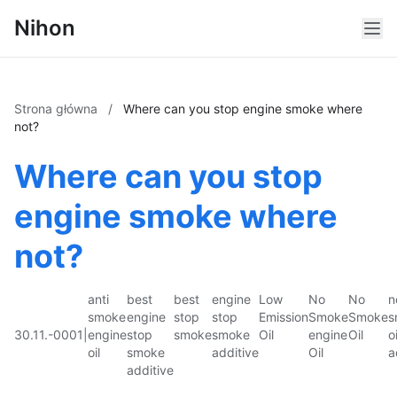
Nihon
Strona główna
/
Where can you stop engine smoke where
not?
Where can you stop
engine smoke where
not?
anti
best
best
engine
Low
No
No
n
smoke
engine
stop
stop
Emission
Smoke
Smoke
s
30.11.-0001
|
engine
stop
smoke
smoke
Oil
engine
Oil
oi
oil
smoke
additive
Oil
a
additive