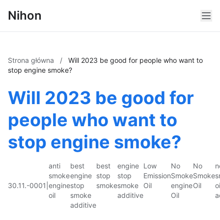
Nihon
Strona główna
/
Will 2023 be good for people who want to
stop engine smoke?
Will 2023 be good for
people who want to
stop engine smoke?
anti
best
best
engine
Low
No
No
n
smoke
engine
stop
stop
Emission
Smoke
Smoke
s
30.11.-0001
|
engine
stop
smoke
smoke
Oil
engine
Oil
oi
oil
smoke
additive
Oil
a
additive