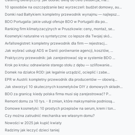
10 sposobów na oszczędzanie bez wyrzeczeń: budżet domowy, au...
Domki nad Bałtykiem: kompletny przewodnik wynajmu — najlepsz...
BDO Portugalia: jakie usługi oferuje BDO w Portugalii dla po...
Ranking firm klimatyzacyjnych w Pruszkowie: ceny, montaż, se...
Kosmetyki naturalne vs syntetyczne: co lepsze dla Twojej skó...
Avfallsregistret: kompletny przewodnik dla firm — rejestracj...
Jak wybrać usługi ADS w Danii: porównanie agencji, kosztów, ...
Praktyczny przewodnik: jak zarejestrować się w systemie BDO ...
Krok po kroku: odnawianie starego stołu z dębu — szlifowanie...
Domek na działce ROD: jak legalnie urządzić, ocieplić i zabe...
EPR w Austrii: kompletny przewodnik dla producentów — obowią...
Jak stworzyć 10 skutecznych kosmetyków DIY z domowych składn...
BDO za granicą: kiedy polska firma musi się zarejestrować? P...
Remont domu za 10 tys. - 8 zmian, które maksymalnie podniosą...
Domowe kosmetyki: 10 prostych przepisów na serum, krem i ton...
Czy można zatrudnić mechanika we własnym domu?
Nowości w 2025 jak kupić kwiaty
Radzimy jak leczyć dzieci taniej