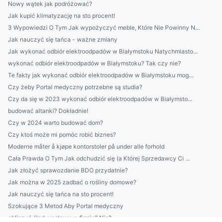
Nowy wątek jak podróżować?
Jak kupić klimatyzację na sto procent!
3 Wypowiedzi O Tym Jak wypożyczyć meble, Które Nie Powinny N...
Jak nauczyć się tańca - ważne zmiany
Jak wykonać odbiór elektroodpadów w Białymstoku Natychmiasto...
wykonać odbiór elektroodpadów w Białymstoku? Tak czy nie?
Te fakty jak wykonać odbiór elektroodpadów w Białymstoku mog...
Czy żeby Portal medyczny potrzebne są studia?
Czy da się w 2023 wykonać odbiór elektroodpadów w Białymsto...
budować altanki? Dokładnie!
Czy w 2024 warto budować dom?
Czy ktoś może mi pomóc robić biznes?
Moderne måter å kjøpe kontorstoler på under alle forhold
Cała Prawda O Tym Jak odchudzić się (a Której Sprzedawcy Ci ...
Jak złożyć sprawozdanie BDO przydatnie?
Jak można w 2025 zadbać o rośliny domowe?
Jak nauczyć się tańca na sto procent!
Szokujące 3 Metod Aby Portal medyczny
obliczyć ślad węglowy w firmie? Nie?