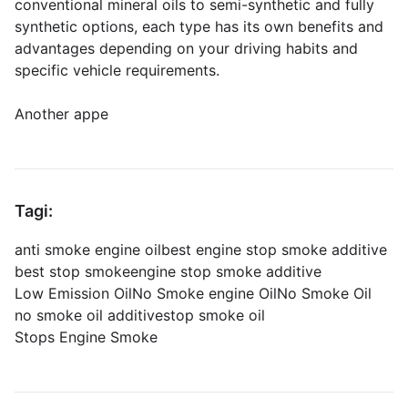
conventional mineral oils to semi-synthetic and fully
synthetic options, each type has its own benefits and
advantages depending on your driving habits and
specific vehicle requirements.
Another appe
Tagi:
anti smoke engine oil
best engine stop smoke additive
best stop smoke
engine stop smoke additive
Low Emission Oil
No Smoke engine Oil
No Smoke Oil
no smoke oil additive
stop smoke oil
Stops Engine Smoke