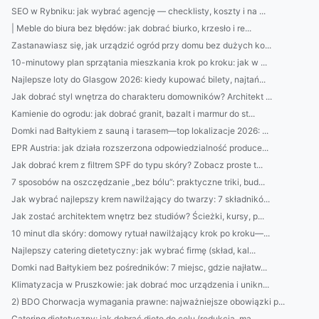
SEO w Rybniku: jak wybrać agencję — checklisty, koszty i na ...
| Meble do biura bez błędów: jak dobrać biurko, krzesło i re...
Zastanawiasz się, jak urządzić ogród przy domu bez dużych ko...
10-minutowy plan sprzątania mieszkania krok po kroku: jak w ...
Najlepsze loty do Glasgow 2026: kiedy kupować bilety, najtań...
Jak dobrać styl wnętrza do charakteru domowników? Architekt ...
Kamienie do ogrodu: jak dobrać granit, bazalt i marmur do st...
Domki nad Bałtykiem z sauną i tarasem—top lokalizacje 2026: ...
EPR Austria: jak działa rozszerzona odpowiedzialność produce...
Jak dobrać krem z filtrem SPF do typu skóry? Zobacz proste t...
7 sposobów na oszczędzanie „bez bólu”: praktyczne triki, bud...
Jak wybrać najlepszy krem nawilżający do twarzy: 7 składnikó...
Jak zostać architektem wnętrz bez studiów? Ścieżki, kursy, p...
10 minut dla skóry: domowy rytuał nawilżający krok po kroku—...
Najlepszy catering dietetyczny: jak wybrać firmę (skład, kal...
Domki nad Bałtykiem bez pośredników: 7 miejsc, gdzie najłatw...
Klimatyzacja w Pruszkowie: jak dobrać moc urządzenia i unikn...
2) BDO Chorwacja wymagania prawne: najważniejsze obowiązki p...
Catering dietetyczny: jak dobrać dietę do celu (redukcja, ma...