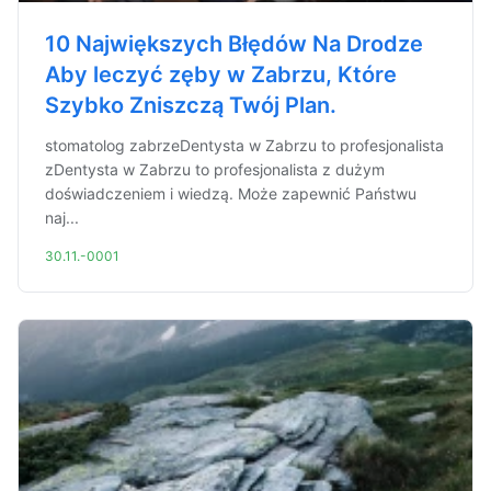
10 Największych Błędów Na Drodze
Aby leczyć zęby w Zabrzu, Które
Szybko Zniszczą Twój Plan.
stomatolog zabrzeDentysta w Zabrzu to profesjonalista
zDentysta w Zabrzu to profesjonalista z dużym
doświadczeniem i wiedzą. Może zapewnić Państwu
naj...
30.11.-0001