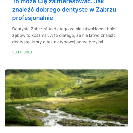
To może Cię zainteresować. Jak
znaleźć dobrego dentyste w Zabrzu
profesjonalnie
Dentysta ZabrzeA to dlatego że nie łatwoNocne bóle
zębów to koszmar. A to dlatego, że nie łatwo znaleźć
dentystę, który o tak nietypowej porze przyjmi...
30.11.-0001