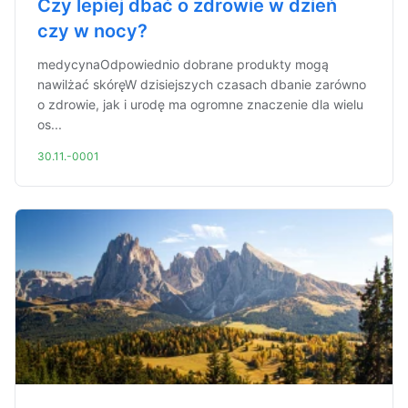
Czy lepiej dbać o zdrowie w dzień
czy w nocy?
medycynaOdpowiednio dobrane produkty mogą
nawilżać skóręW dzisiejszych czasach dbanie zarówno
o zdrowie, jak i urodę ma ogromne znaczenie dla wielu
os...
30.11.-0001