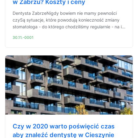
w Zabrzu? Koszty i ceny
Dentysta ZabrzeNigdy bowiem nie mamy pewności
czySą sytuacje, które powodują konieczność zmiany
stomatologa - do którego chodziliśmy regularnie - na i...
30.11.-0001
Czy w 2020 warto poświęcić czas
aby znaleźć dentystę w Cieszynie