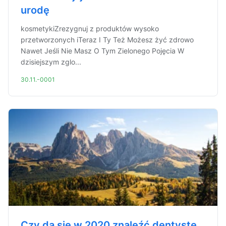
urodę
kosmetykiZrezygnuj z produktów wysoko
przetworzonych iTeraz I Ty Też Możesz żyć zdrowo
Nawet Jeśli Nie Masz O Tym Zielonego Pojęcia W
dzisiejszym zglo...
30.11.-0001
Czy da się w 2020 znaleźć dentystę