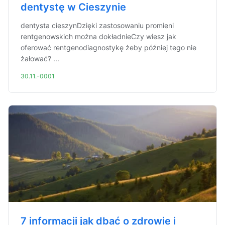
dentystę w Cieszynie
dentysta cieszynDzięki zastosowaniu promieni
rentgenowskich można dokładnieCzy wiesz jak
oferować rentgenodiagnostykę żeby później tego nie
żałować? ...
30.11.-0001
7 informacji jak dbać o zdrowie i