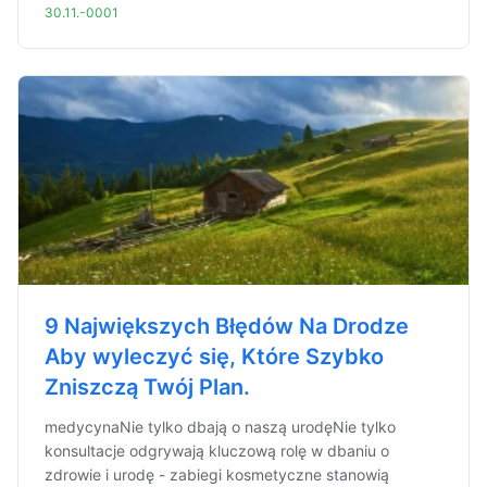
30.11.-0001
9 Największych Błędów Na Drodze
Aby wyleczyć się, Które Szybko
Zniszczą Twój Plan.
medycynaNie tylko dbają o naszą urodęNie tylko
konsultacje odgrywają kluczową rolę w dbaniu o
zdrowie i urodę - zabiegi kosmetyczne stanowią