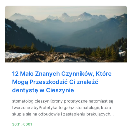
12 Mało Znanych Czynników, Które
Mogą Przeszkodzić Ci znaleźć
dentystę w Cieszynie
stomatolog cieszynKorony protetyczne natomiast są
tworzone abyProtetyka to gałąź stomatologii, która
skupia się na odbudowie i zastąpieniu brakujących...
30.11.-0001