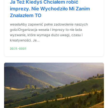
Ja Też Kiedyś Chciałem robić
imprezy. Nie Wychodziło Mi Zanim
Znalazłem TO
weselaAby zapewnić pełne zadowolenie naszych
gościOrganizacja wesela i imprezy to nie lada
wyzwanie, które wymaga dużo uwagi, czasu i
kreatywności. Je...
30.11.-0001