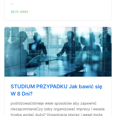
...
30.11.-0001
STUDIUM PRZYPADKU Jak bawić się
W 8 Dni?
podróżowaćIstnieje wiele sposobów aby zapewnić
niezapomnianeCzy żeby organizować imprezy i wesela
trzeba wydać dużo? Organizacja imprez i wesel może