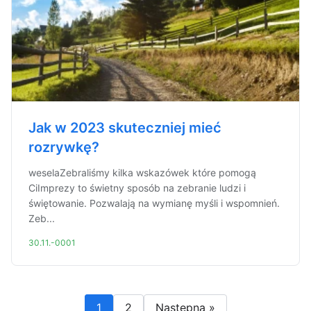
Jak w 2023 skuteczniej mieć
rozrywkę?
weselaZebraliśmy kilka wskazówek które pomogą
CiImprezy to świetny sposób na zebranie ludzi i
świętowanie. Pozwalają na wymianę myśli i wspomnień.
Zeb...
30.11.-0001
1
2
Następna »