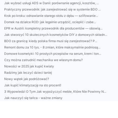
Jak wybrać usługi ADS w Danii: porównanie agencji, kosztów, ...
Praktyczny przewodnik: jak zarejestrować się w systemie BDO ...
Krok po kroku: odnawianie starego stołu z dębu — szlifowanie...
Domek na działce ROD: jak legalnie urządzić, ocieplić i zabe...
EPR w Austrii: kompletny przewodnik dla producentów — obowią...
Jak stworzyć 10 skutecznych kosmetyków DIY z domowych składn...
BDO za granicą: kiedy polska firma musi się zarejestrować? P...
Remont domu za 10 tys. - 8 zmian, które maksymalnie podniosą...
Domowe kosmetyki: 10 prostych przepisów na serum, krem i ton...
Czy można zatrudnić mechanika we własnym domu?
Nowości w 2025 jak kupić kwiaty
Radzimy jak leczyć dzieci taniej
Nowy wątek jak podróżować?
Jak kupić klimatyzację na sto procent!
3 Wypowiedzi O Tym Jak wypożyczyć meble, Które Nie Powinny N...
Jak nauczyć się tańca - ważne zmiany
Jak wykonać odbiór elektroodpadów w Białymstoku Natychmiasto...
wykonać odbiór elektroodpadów w Białymstoku? Tak czy nie?
Te fakty jak wykonać odbiór elektroodpadów w Białymstoku mog...