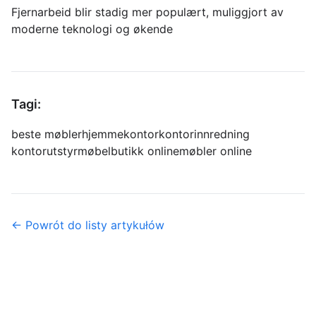
Fjernarbeid blir stadig mer populært, muliggjort av
moderne teknologi og økende
Tagi:
beste møbler
hjemmekontor
kontorinnredning
kontorutstyr
møbelbutikk online
møbler online
← Powrót do listy artykułów