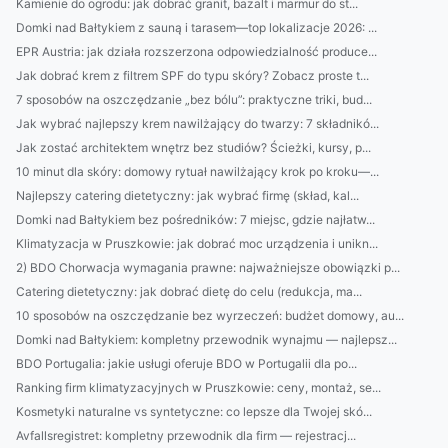
Kamienie do ogrodu: jak dobrać granit, bazalt i marmur do st...
Domki nad Bałtykiem z sauną i tarasem—top lokalizacje 2026: ...
EPR Austria: jak działa rozszerzona odpowiedzialność produce...
Jak dobrać krem z filtrem SPF do typu skóry? Zobacz proste t...
7 sposobów na oszczędzanie „bez bólu”: praktyczne triki, bud...
Jak wybrać najlepszy krem nawilżający do twarzy: 7 składnikó...
Jak zostać architektem wnętrz bez studiów? Ścieżki, kursy, p...
10 minut dla skóry: domowy rytuał nawilżający krok po kroku—...
Najlepszy catering dietetyczny: jak wybrać firmę (skład, kal...
Domki nad Bałtykiem bez pośredników: 7 miejsc, gdzie najłatw...
Klimatyzacja w Pruszkowie: jak dobrać moc urządzenia i unikn...
2) BDO Chorwacja wymagania prawne: najważniejsze obowiązki p...
Catering dietetyczny: jak dobrać dietę do celu (redukcja, ma...
10 sposobów na oszczędzanie bez wyrzeczeń: budżet domowy, au...
Domki nad Bałtykiem: kompletny przewodnik wynajmu — najlepsz...
BDO Portugalia: jakie usługi oferuje BDO w Portugalii dla po...
Ranking firm klimatyzacyjnych w Pruszkowie: ceny, montaż, se...
Kosmetyki naturalne vs syntetyczne: co lepsze dla Twojej skó...
Avfallsregistret: kompletny przewodnik dla firm — rejestracj...