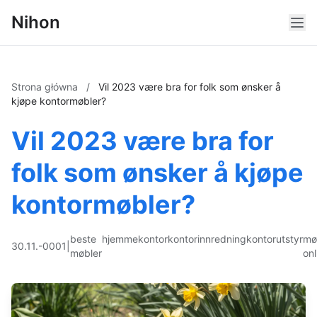
Nihon
Strona główna
/
Vil 2023 være bra for folk som ønsker å
kjøpe kontormøbler?
Vil 2023 være bra for
folk som ønsker å kjøpe
kontormøbler?
beste
hjemmekontor
kontorinnredning
kontorutstyr
mø
30.11.-0001
|
møbler
onl