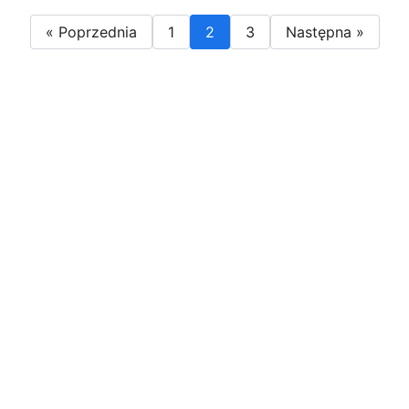
« Poprzednia
1
2
3
Następna »