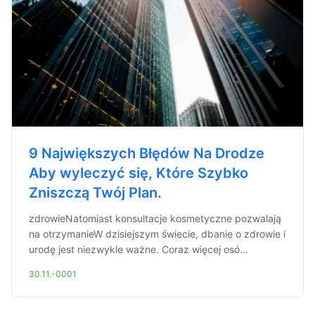
9 Największych Błędów Na Drodze
Aby wyleczyć się, Które Szybko
Zniszczą Twój Plan.
zdrowieNatomiast konsultacje kosmetyczne pozwalają
na otrzymanieW dzisiejszym świecie, dbanie o zdrowie i
urodę jest niezwykle ważne. Coraz więcej osó...
30.11.-0001